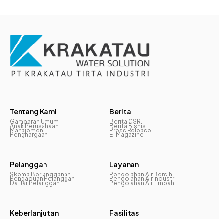
Tentang Kami
Berita
Gambaran Umum
Berita CSR
Anak Perusahaan
Berita Bisnis
Manajemen
Press Release
Penghargaan
E-Magazine
Pelanggan
Layanan
Skema Berlangganan
Pengolahan Air Bersih
Pengaduan Pelanggan
Pengolahan Air Industri
Daftar Pelanggan
Pengolahan Air Limbah
Keberlanjutan
Fasilitas