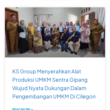
KS Group Menyerahkan Alat
Produksi UMKM Sentra Gipang
Wujud Nyata Dukungan Dalam
Pengembangan UMKM Di Cilegon
READ MORE »