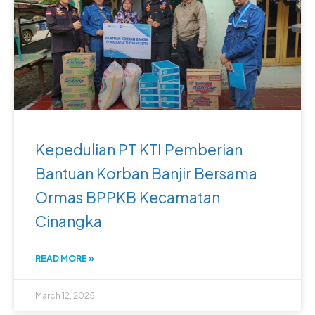
Kepedulian PT KTI Pemberian
Bantuan Korban Banjir Bersama
Ormas BPPKB Kecamatan
Cinangka
READ MORE »
March 12, 2025