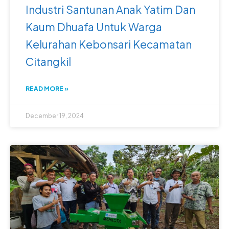
Industri Santunan Anak Yatim Dan
Kaum Dhuafa Untuk Warga
Kelurahan Kebonsari Kecamatan
Citangkil
READ MORE »
December 19, 2024