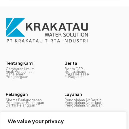
Tentang Kami
Berita
Gambaran Umum
Berita CSR
Anak Perusahaan
Berita Bisnis
Manajemen
Press Release
Penghargaan
E-Magazine
Pelanggan
Layanan
Skema Berlangganan
Pengolahan Air Bersih
Pengaduan Pelanggan
Pengolahan Air Industri
Daftar Pelanggan
Pengolahan Air Limbah
We value your privacy
Keberlanjutan
Fasilitas
Lingkungan
Sumber Air