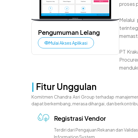
proses 
Melalui
terinte
Pengumuman Lelang
memastik
Mulai Akses Aplikasi
PT Kraka
Procure
menduku
|
Fitur Unggulan
Komitmen Chandra Asri Group terhadap manajemen s
dapat berkembang, merasa dihargai, dan berkontribu
Registrasi Vendor
Terdiri dari Pengajuan Rekanan dan Valid
Information System