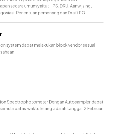
pan secara umum yaitu : HPS, DRU, Aanwijzing,
egosiasi, Penentuan pemenang dan Draft PO
r
on system dapat melakukan block vendor sesuai
usahaan
ption Spectrophotometer Dengan Autosampler dapat
semula batas waktu lelang adalah tanggal 2 Februari