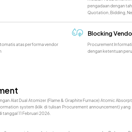
pengadaan dengan taha
Quotation, Bidding, N
Blocking Vendo
otomatis atas performa vendor
Procurement Informati
n
dengan ketentuan per
ment
ngan Alat Dual Atomizer (Flame & Graphite Furnace) Atomic Absor
ormation system (klik di tulisan Procurement announcement) yang 
i tanggal 11 Februari 2026.