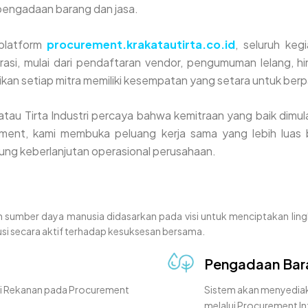
pengadaan barang dan jasa.
 platform
procurement.krakatautirta.co.id
, seluruh keg
grasi, mulai dari pendaftaran vendor, pengumuman lelang, hi
an setiap mitra memiliki kesempatan yang setara untuk berpa
tau Tirta Industri percaya bahwa kemitraan yang baik dimulai
ment, kami membuka peluang kerja sama yang lebih luas 
ng keberlanjutan operasional perusahaan.
umber daya manusia didasarkan pada visi untuk menciptakan ling
si secara aktif terhadap kesuksesan bersama.
Pengadaan Bar
asi Rekanan pada Procurement
Sistem akan menyediaka
melalui Procurement In