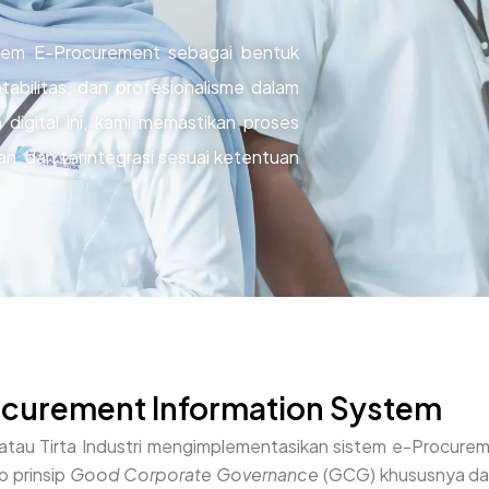
istem E-Procurement sebagai bentuk
abilitas, dan profesionalisme dalam
digital ini, kami memastikan proses
an, dan terintegrasi sesuai ketentuan
curement Information System
atau Tirta Industri mengimplementasikan sistem e-Procure
p prinsip
Good Corporate Governance
(GCG) khususnya dalam