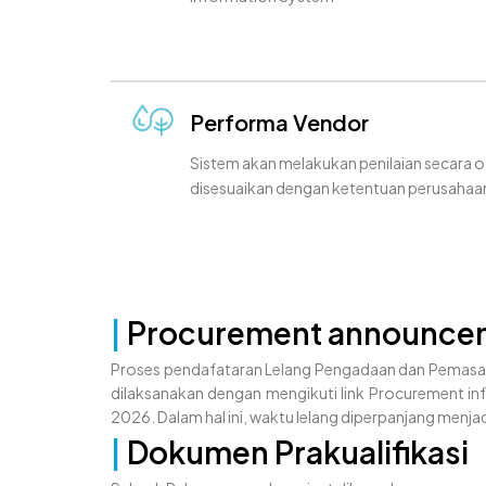
Performa Vendor
Sistem akan melakukan penilaian secara 
disesuaikan dengan ketentuan perusahaa
|
Procurement announce
Proses pendafataran Lelang Pengadaan dan Pemasa
dilaksanakan dengan mengikuti link Procurement inf
2026. Dalam hal ini, waktu lelang diperpanjang menjad
|
Dokumen Prakualifikasi