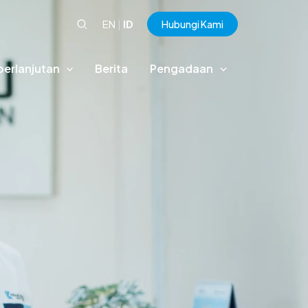
EN
|
ID
Hubungi Kami
berlanjutan
Berita
Pengadaan