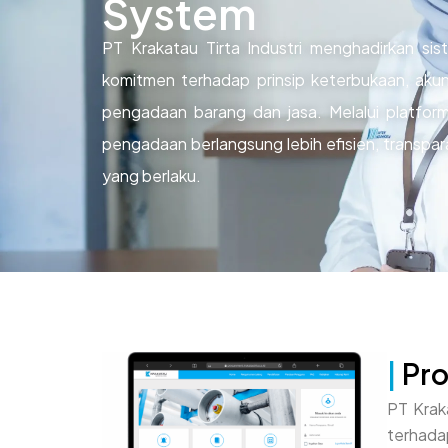
System
PT Krakatau Tirta Industri menghadirkan s
komitmen terhadap prinsip keterbukaan, akunt
pengadaan barang dan jasa. Melalui platform 
pengadaan berlangsung lebih efisien, transpar
yang berlaku.
|
Pro
PT Krak
terhada