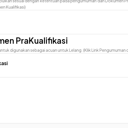
ulkan sesuai dengan ketentuan pada pengumuman dan Dokumen Prak
en Kualifikasi)
n PraKualifikasi
tuk digunakan sebagai acuan untuk Lelang. (Klik Link Pengumuman d
asi