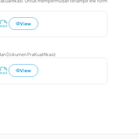
ualifikasi. Untuk mempermudah terlampir link form
View
an Dokumen PraKualifikasi)
View