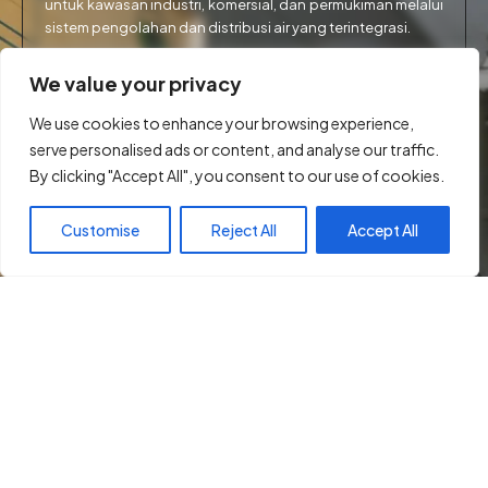
untuk kawasan industri, komersial, dan permukiman melalui
sistem pengolahan dan distribusi air yang terintegrasi.
We value your privacy
Selengkapnya
We use cookies to enhance your browsing experience,
serve personalised ads or content, and analyse our traffic.
By clicking "Accept All", you consent to our use of cookies.
Customise
Reject All
Accept All
Pengolahan Air Industri
Layanan air industri di PT Krakatau Tirta Industri (KTI)
dirancang khusus untuk memenuhi kebutuhan air proses
pada operasi industri yang menuntut kualitas tinggi dan
kontinuitas tinggi.