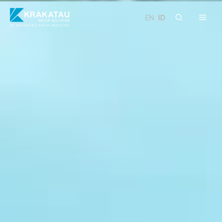
Skip
to
EN
|
ID
content