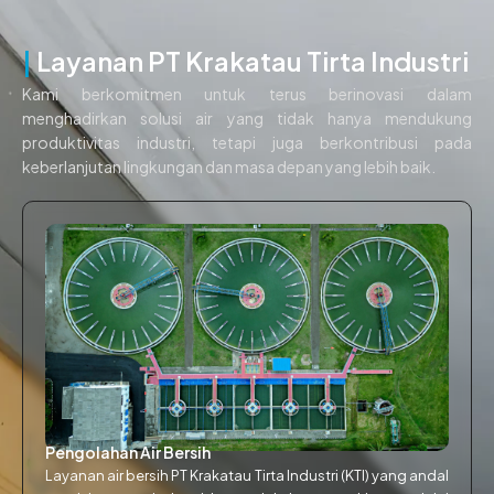
|
Layanan PT Krakatau Tirta Industri
Kami berkomitmen untuk terus berinovasi dalam
menghadirkan solusi air yang tidak hanya mendukung
produktivitas industri, tetapi juga berkontribusi pada
keberlanjutan lingkungan dan masa depan yang lebih baik.
Pengolahan Air Bersih
Layanan air bersih PT Krakatau Tirta Industri (KTI) yang andal