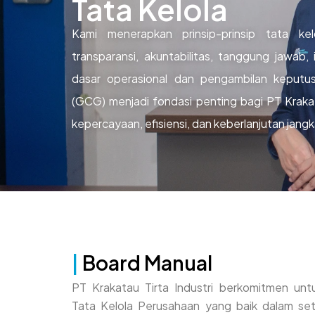
Tata Kelola
Kami menerapkan prinsip-prinsip tata ke
transparansi, akuntabilitas, tanggung jawab,
dasar operasional dan pengambilan keputu
(GCG) menjadi fondasi penting bagi PT Krakat
kepercayaan, efisiensi, dan keberlanjutan jang
|
Board Manual
PT Krakatau Tirta Industri berkomitmen untu
Tata Kelola Perusahaan yang baik dalam seti