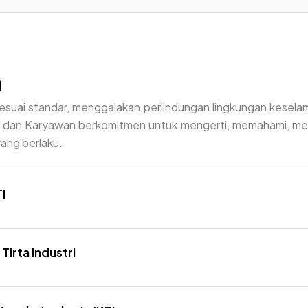
n
esuai standar, menggalakan perlindungan lingkungan kesel
n dan Karyawan berkomitmen untuk mengerti, memahami, m
ang berlaku.
I
irta Industri