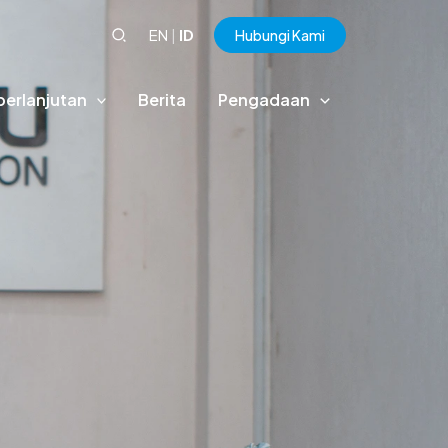
EN
|
ID
Hubungi Kami
berlanjutan
Berita
Pengadaan