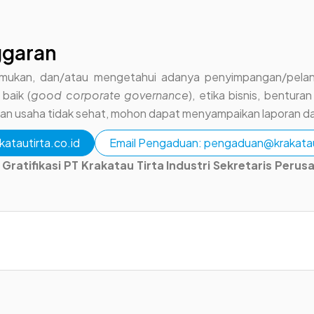
ggaran
mukan, dan/atau mengetahui adanya penyimpangan/pelangg
baik (
good corporate governance
), etika bisnis, bentura
ingan usaha tidak sehat, mohon dapat menyampaikan laporan da
atautirta.co.id
Email Pengaduan: pengaduan@krakataut
 Gratifikasi PT Krakatau Tirta Industri Sekretaris Pe