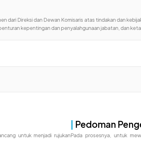
n dari Direksi dan Dewan Komisaris atas tindakan dan kebija
i benturan kepentingan dan penyalahgunaan jabatan, dan ke
|
Pedoman Pengen
ancang untuk menjadi rujukan
Pada prosesnya, untuk mewu