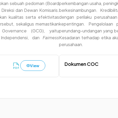
apkan sebuah pedoman (Board
perkembangan usaha, peningk
 Direksi dan Dewan Komisaris.
berkesinambungan. Kredibil
an kualitas serta efektivitas
dengan perilaku perusahaa
rsebut, sekaligus memastikan
kepentingan. Pengelolaan 
Governance
(GCG), yaitu
perundang-undangan yang berl
as, Independensi, dan
Fairness
Kesadaran terhadap etika ak
perusahaan.
Dokumen COC
View