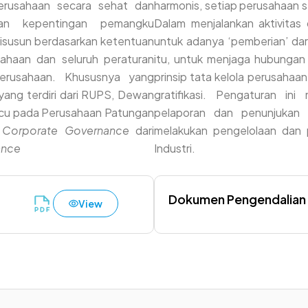
erusahaan secara sehat dan
harmonis, setiap perusahaan s
kan kepentingan pemangku
Dalam menjalankan aktivitas
isusun berdasarkan ketentuan
untuk adanya ‘pemberian’ dari
ahaan dan seluruh peraturan
itu, untuk menjaga hubungan 
erusahaan. Khususnya yang
prinsip tata kelola perusahaa
ang terdiri dari RUPS, Dewan
gratifikasi. Pengaturan ini
gacu pada Perusahaan Patungan
pelaporan dan penunjukan 
n
Corporate Governance
dari
melakukan pengelolaan dan p
ance
Industri.
Dokumen Pengendalian G
View