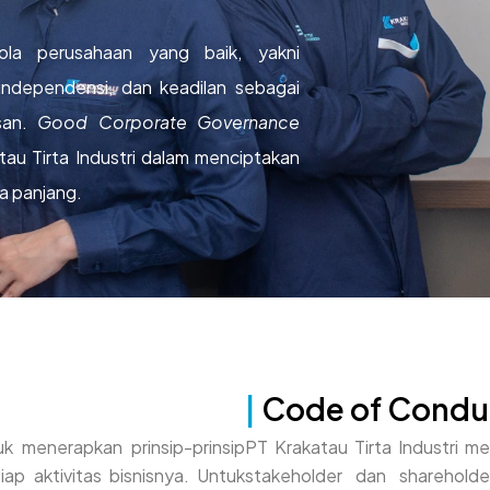
lola perusahaan yang baik, yakni
 independensi, dan keadilan sebagai
san.
Good Corporate Governance
au Tirta Industri dalam menciptakan
ka panjang.
|
Code of Condu
k menerapkan prinsip-prinsip
PT Krakatau Tirta Industri m
ap aktivitas bisnisnya. Untuk
stakeholder dan shareholde