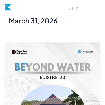
Skip
to
EN
|
ID
content
March 31, 2026