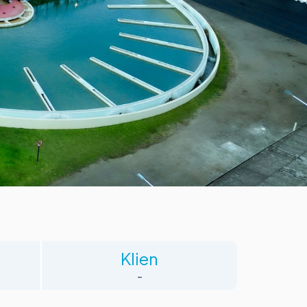
Klien
-