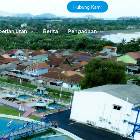
EN
|
ID
Hubungi Kami
berlanjutan
Berita
Pengadaan