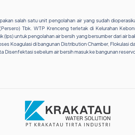
an salah satu unit pengolahan air yang sudah dioperasikan
 (Persero) Tbk. WTP Krenceng terletak di Kelurahan Kebon
tik (lps) untuk pengolahan air bersih yang bersumber dari ai
ses Koagulasi di bangunan Distribution Chamber, Flokulasi da
rta Disenfektasi sebelum air bersih masuk ke bangunan reservo