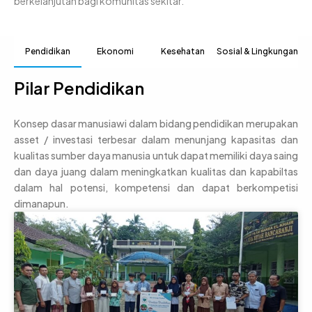
berkelanjutan bagi komunitas sekitar.
Pendidikan
Ekonomi
Kesehatan
Sosial & Lingkungan
Pilar Pendidikan
Konsep dasar manusiawi dalam bidang pendidikan merupakan
asset / investasi terbesar dalam menunjang kapasitas dan
kualitas sumber daya manusia untuk dapat memiliki daya saing
dan daya juang dalam meningkatkan kualitas dan kapabiltas
dalam hal potensi, kompetensi dan dapat berkompetisi
dimanapun.
P
P
a
a
g
g
e
e