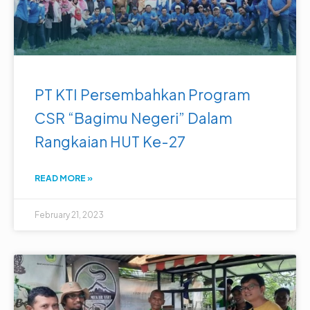
PT KTI Persembahkan Program
CSR “Bagimu Negeri” Dalam
Rangkaian HUT Ke-27
READ MORE »
February 21, 2023