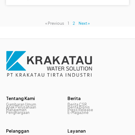
« Previous
1
2
Next »
Tentang Kami
Berita
Gambaran Umum
Berita CSR
Anak Perusahaan
Berita Bisnis
Manajemen
Press Release
Penghargaan
E-Magazine
Pelanggan
Layanan