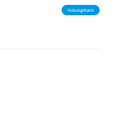
EN
|
ID
Hubungi Kami
berlanjutan
Berita
Pengadaan