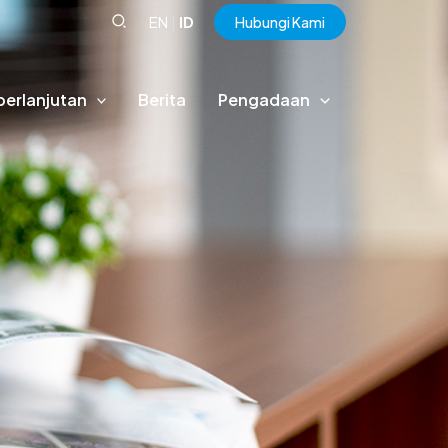
EN
|
ID
Hubungi Kami
berlanjutan
Berita
Pengadaan