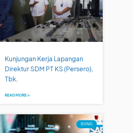
Kunjungan Kerja Lapangan
Direktur SDM PT KS (Persero),
Tbk.
READ MORE »
BISNIS