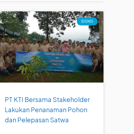
BISNIS
PT KTI Bersama Stakeholder
Lakukan Penanaman Pohon
dan Pelepasan Satwa