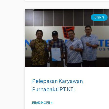
BISNIS
Pelepasan Karyawan
Purnabakti PT KTI
READ MORE »