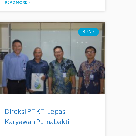
READ MORE »
BISNIS
Direksi PT KTI Lepas
Karyawan Purnabakti