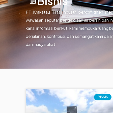
Bisnis
PT Krakatau Tirta Industri berkomitmen meng
wawasan seputar pengelolaan air bersih dan ind
kanal informasi berikut, kami membuka ruang b
perjalanan, kontribusi, dan semangat kami dala
dan masyarakat.
BISNIS