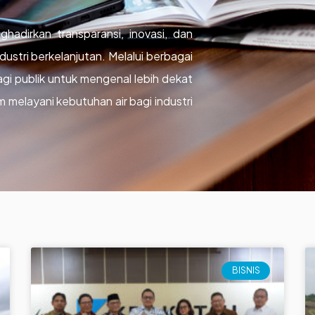
hadirkan transparansi, inovasi, dan
ustri berkelanjutan. Melalui berbagai
agi publik untuk mengenal lebih dekat
m melayani kebutuhan air bagi industri
BISNIS