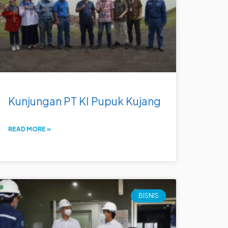
Kunjungan PT KI Pupuk Kujang
READ MORE »
BISNIS