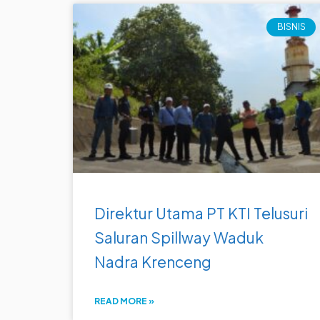
BISNIS
Direktur Utama PT KTI Telusuri
Saluran Spillway Waduk
Nadra Krenceng
READ MORE »