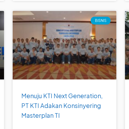
BISNIS
Menuju KTI Next Generation,
PT KTI Adakan Konsinyering
Masterplan TI