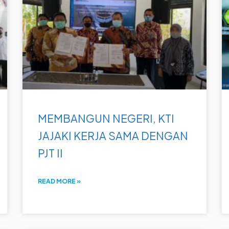
MEMBANGUN NEGERI, KTI
JAJAKI KERJA SAMA DENGAN
PJT II
READ MORE »