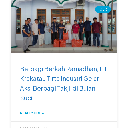
CSR
Berbagi Berkah Ramadhan, PT
Krakatau Tirta Industri Gelar
Aksi Berbagi Takjil di Bulan
Suci
READ MORE »