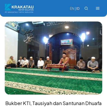
Skip
to
EN
|
ID
content
Bukber KTI, Tausiyah dan Santunan Dhuafa