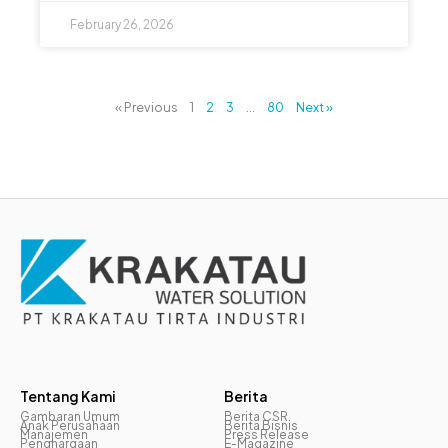
February 26, 2026
« Previous
1
2
3
…
80
Next »
Tentang Kami
Berita
Gambaran Umum
Berita CSR
Anak Perusahaan
Berita Bisnis
Manajemen
Press Release
Penghargaan
E-Magazine