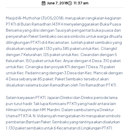
June 7, 2018
11:37 am
Masjid Al-Muthohar (31/05/2018), merupakan rangkaian kegiatan
PT KTI di Bulan Ramadhan 1439 H menyelenggarakan Buka Puasa
Bersama yang diisi dengan Tausiyah pengantar buka puasa dan
penyerahan Paket Sembako secara simbolis untuk warga dhuafa
dilingkungan PT KTI di 6 Kecamatan. Jumlah paket sembako yang
disalurkan sebanyak 1.130 yaitu 385 paket untuk Kec. Citangkil
dengan 7 Kelurahan, 125 paket untuk Kec. Ciwandan dengan 5
Kelurahan, 150 paket untuk Kec. Anyar dengan 6 Desa, 310 paket
untuk Kec. Cinangka dan proyek KTI dengan 7 Desa, 75 paket
untuk Kec. Padarincang dengan 3 Desa dan Kec. Mancak dengan
4 Desa sebanyak 85 paket. Paket Sembako tersebut akan
disalurkan selama bulan Ramadhan oleh Tim Ramadhan PT KTI.
Selain karyawan PT KTI, Jajaran Direksi dan Direksi periode lama
pun turut hadir. Tak lupa Komisaris PT KTI yang hadir antara lain
Hilman Hasyim dan HM. Mardini. Dalam sambutannya Direktur
Utama PT KTI A. N. Vidiansyah mengatakan
Ini merupakan simbolis
pemberian Bantuan Paket Sembako yang nantinya akan disalurkan
1.130 paket sembako untuk 6 Kecamatan di Lingkungan PT KTI,