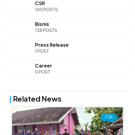
CSR
100 POSTS
Bisnis
138 POSTS
Press Release
1 POST
Career
0 POST
|
Related News
Page
Page
Page
Page
CSR