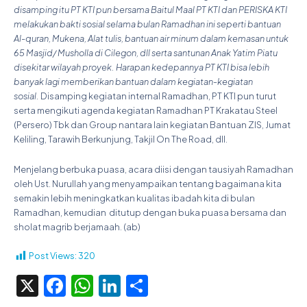
disamping itu PT KTI pun bersama Baitul Maal PT KTI dan PERISKA KTI
melakukan bakti sosial selama bulan Ramadhan ini seperti bantuan
Al-quran, Mukena, Alat tulis, bantuan air minum dalam kemasan untuk
65 Masjid/ Musholla di Cilegon, dll serta santunan Anak Yatim Piatu
disekitar wilayah proyek. Harapan kedepannya PT KTI bisa lebih
banyak lagi memberikan bantuan dalam kegiatan-kegiatan
sosial.
Disamping kegiatan internal Ramadhan, PT KTI pun turut
serta mengikuti agenda kegiatan Ramadhan PT Krakatau Steel
(Persero) Tbk dan Group nantara lain kegiatan Bantuan ZIS, Jumat
Keliling, Tarawih Berkunjung, Takjil On The Road, dll.
Menjelang berbuka puasa, acara diisi dengan tausiyah Ramadhan
oleh Ust. Nurullah yang menyampaikan tentang bagaimana kita
semakin lebih meningkatkan kualitas ibadah kita di bulan
Ramadhan, kemudian ditutup dengan buka puasa bersama dan
sholat magrib berjamaah. (ab)
Post Views:
320
X
Facebook
WhatsApp
LinkedIn
Share