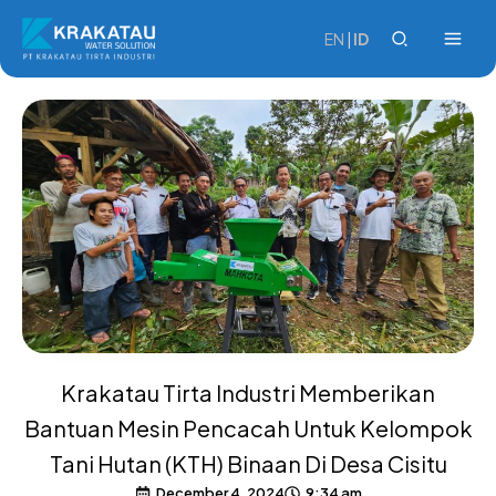
Skip
to
EN
|
ID
content
Krakatau Tirta Industri Memberikan
Bantuan Mesin Pencacah Untuk Kelompok
Tani Hutan (KTH) Binaan Di Desa Cisitu
December 4, 2024
9:34 am