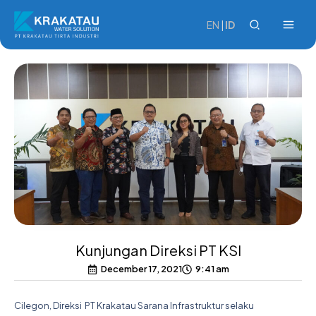
Skip
to
EN
|
ID
content
Kunjungan Direksi PT KSI
December 17, 2021
9:41 am
Cilegon, Direksi PT Krakatau Sarana Infrastruktur selaku