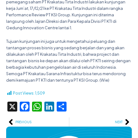
pemegang saham PT Krakatau Tirta Industri lakukan kunjungan
kerja Jum’at, 17/12/21 ke PT Krakatau Tirta Industri dalam rangka
Performance Review PT KSI Group. Kunjungan ini diterima
langsung oleh Jajran Direksi dan Para Kepala Divisi PT KTI di
Gedung Innovation Centre lantai 1.
Tujuan kunjungan ini juga untuk mengetahui peluang dan
tantangan proses bisnis yang sedang berjalan dan yang akan
dilakukan oleh PT Krakatau Tirta Industri, bahwa project dan
tantangan bisnis ke depan akan dilalui oleh PT KTI seiring dengan
berbagia kebutuhan pengelolaan air di seluruh Indonesia.
Semoga PT Krakatau Sarana Infrastuktur bisa terus mendorong
demi kemajuan PT KTI dan tentunya PT KSI Group. (Wie)
Post Views:
1,509
X
Facebook
WhatsApp
LinkedIn
Share
Prev
Ne
PREVIOUS
NEXT