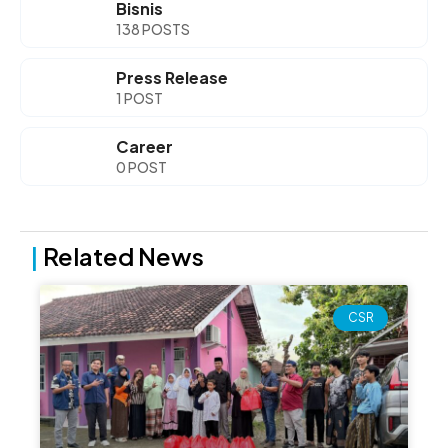
Bisnis
138 POSTS
Press Release
1 POST
Career
0 POST
|
Related News
Page
Page
Page
Page
CSR