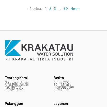
« Previous
1
2
3
…
80
Next »
Tentang Kami
Berita
Gambaran Umum
Berita CSR
Anak Perusahaan
Berita Bisnis
Manajemen
Press Release
Penghargaan
E-Magazine
Pelanggan
Layanan