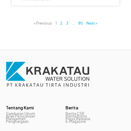
« Previous
1
2
3
…
80
Next »
Tentang Kami
Berita
Gambaran Umum
Berita CSR
Anak Perusahaan
Berita Bisnis
Manajemen
Press Release
Penghargaan
E-Magazine