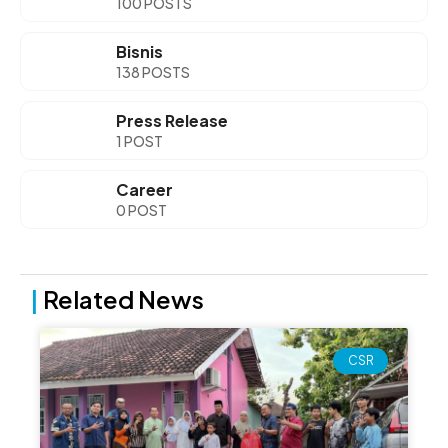
100 POSTS
Bisnis
138 POSTS
Press Release
1 POST
Career
0 POST
|
Related News
Page
Page
Page
Page
CSR