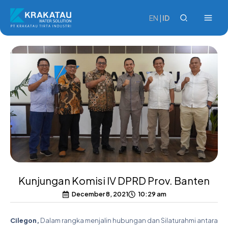
Skip
to
EN
|
ID
content
Kunjungan Komisi IV DPRD Prov. Banten
December 8, 2021
10:29 am
Cilegon,
Dalam rangka menjalin hubungan dan Silaturahmi antara