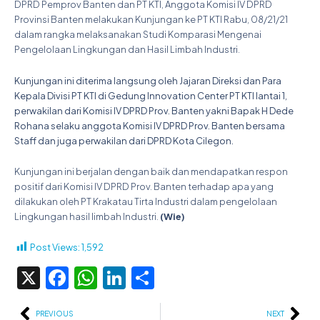
DPRD Pemprov Banten dan PT KTI, Anggota Komisi IV DPRD
Provinsi Banten melakukan Kunjungan ke PT KTI Rabu, 08/21/21
dalam rangka melaksanakan Studi Komparasi Mengenai
Pengelolaan Lingkungan dan Hasil Limbah Industri.
Kunjungan ini diterima langsung oleh Jajaran Direksi dan Para
Kepala Divisi PT KTI di Gedung Innovation Center PT KTI lantai 1,
perwakilan dari Komisi IV DPRD Prov. Banten yakni Bapak H Dede
Rohana selaku anggota Komisi IV DPRD Prov. Banten bersama
Staff dan juga perwakilan dari DPRD Kota Cilegon.
Kunjungan ini berjalan dengan baik dan mendapatkan respon
positif dari Komisi IV DPRD Prov. Banten terhadap apa yang
dilakukan oleh PT Krakatau Tirta Industri dalam pengelolaan
Lingkungan hasil limbah Industri.
(Wie)
Post Views:
1,592
X
Facebook
WhatsApp
LinkedIn
Share
Prev
Ne
PREVIOUS
NEXT