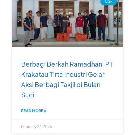
CSR
Berbagi Berkah Ramadhan, PT
Krakatau Tirta Industri Gelar
Aksi Berbagi Takjil di Bulan
Suci
READ MORE »
February 27, 2026