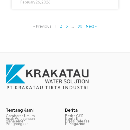
February 26, 2026
« Previous
1
2
3
…
80
Next »
Tentang Kami
Berita
Gambaran Umum
Berita CSR
Anak Perusahaan
Berita Bisnis
Manajemen
Press Release
Penghargaan
E-Magazine