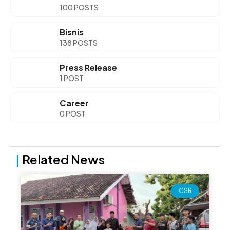
100 POSTS
Bisnis
138 POSTS
Press Release
1 POST
Career
0 POST
|
Related News
Page
Page
Page
Page
CSR