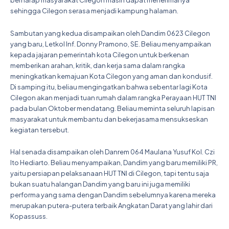
berharap masyarakat Cilegon masih dapat menerimanya
sehingga Cilegon serasa menjadi kampung halaman.
Sambutan yang kedua disampaikan oleh Dandim 0623 Cilegon
yang baru, Letkol Inf. Donny Pramono, SE. Beliau menyampaikan
kepada jajaran pemerintah kota Cilegon untuk berkenan
memberikan arahan, kritik, dan kerja sama dalam rangka
meningkatkan kemajuan Kota Cilegon yang aman dan kondusif.
Di samping itu, beliau mengingatkan bahwa sebentar lagi Kota
Cilegon akan menjadi tuan rumah dalam rangka Perayaan HUT TNI
pada bulan Oktober mendatang. Beliau meminta seluruh lapisan
masyarakat untuk membantu dan bekerjasama mensukseskan
kegiatan tersebut.
Hal senada disampaikan oleh Danrem 064 Maulana Yusuf Kol. Czi
Ito Hediarto. Beliau menyampaikan, Dandim yang baru memiliki PR,
yaitu persiapan pelaksanaan HUT TNI di Cilegon, tapi tentu saja
bukan suatu halangan Dandim yang baru ini juga memiliki
performa yang sama dengan Dandim sebelumnya karena mereka
merupakan putera-putera terbaik Angkatan Darat yang lahir dari
Kopassuss.