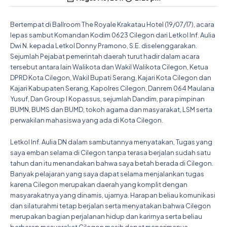
Bertempat di Ballroom The Royale Krakatau Hotel (19/07/17), acara
lepas sambut Komandan Kodim 0623 Cilegon dari Letkol Inf. Aulia
Dwi N. kepada Letkol Donny Pramono, S.E. diselenggarakan.
Sejumlah Pejabat pemerintah daerah turut hadir dalam acara
tersebut antara lain Walikota dan Wakil Walikota Cilegon, Ketua
DPRD Kota Cilegon, Wakil Bupati Serang, Kajari Kota Cilegon dan
Kajari Kabupaten Serang, Kapolres Cilegon, Danrem 064 Maulana
Yusuf, Dan Group I Kopassus, sejumlah Dandim, para pimpinan
BUMN, BUMS dan BUMD, tokoh agama dan masyarakat, LSM serta
perwakilan mahasiswa yang ada di Kota Cilegon.
Letkol Inf. Aulia DN dalam sambutannya menyatakan, Tugas yang
saya emban selama di Cilegon tanpa terasa berjalan sudah satu
tahun dan itu menandakan bahwa saya betah berada di Cilegon.
Banyak pelajaran yang saya dapat selama menjalankan tugas
karena Cilegon merupakan daerah yang komplit dengan
masyarakatnya yang dinamis, ujarnya. Harapan beliau komunikasi
dan silaturahmi tetap berjalan serta menyatakan bahwa Cilegon
merupakan bagian perjalanan hidup dan karirnya serta beliau