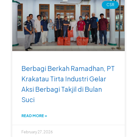
CSR
Berbagi Berkah Ramadhan, PT
Krakatau Tirta Industri Gelar
Aksi Berbagi Takjil di Bulan
Suci
READ MORE »
February 27, 2026