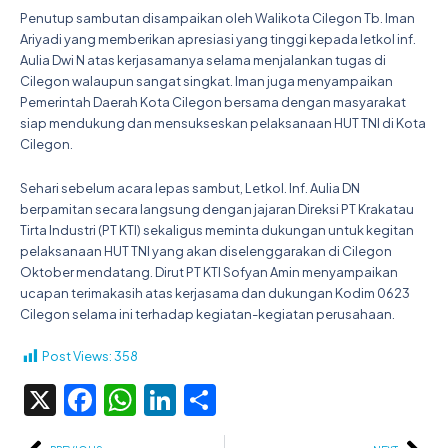
Penutup sambutan disampaikan oleh Walikota Cilegon Tb. Iman
Ariyadi yang memberikan apresiasi yang tinggi kepada letkol inf.
Aulia Dwi N atas kerjasamanya selama menjalankan tugas di
Cilegon walaupun sangat singkat. Iman juga menyampaikan
Pemerintah Daerah Kota Cilegon bersama dengan masyarakat
siap mendukung dan mensukseskan pelaksanaan HUT TNI di Kota
Cilegon.
Sehari sebelum acara lepas sambut, Letkol. Inf. Aulia DN
berpamitan secara langsung dengan jajaran Direksi PT Krakatau
Tirta Industri (PT KTI) sekaligus meminta dukungan untuk kegitan
pelaksanaan HUT TNI yang akan diselenggarakan di Cilegon
Oktober mendatang. Dirut PT KTI Sofyan Amin menyampaikan
ucapan terimakasih atas kerjasama dan dukungan Kodim 0623
Cilegon selama ini terhadap kegiatan-kegiatan perusahaan.
Post Views:
358
X
Facebook
WhatsApp
LinkedIn
Share