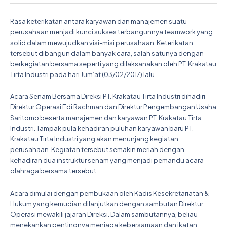
Rasa keterikatan antara karyawan dan manajemen suatu
perusahaan menjadi kunci sukses terbangunnya teamwork yang
solid dalam mewujudkan visi-misi perusahaan. Keterikatan
tersebut dibangun dalam banyak cara, salah satunya dengan
berkegiatan bersama seperti yang dilaksanakan oleh PT. Krakatau
Tirta Industri pada hari Jum’at (03/02/2017) lalu.
Acara Senam Bersama Direksi PT. Krakatau Tirta Industri dihadiri
Direktur Operasi Edi Rachman dan Direktur Pengembangan Usaha
Saritomo beserta manajemen dan karyawan PT. Krakatau Tirta
Industri. Tampak pula kehadiran puluhan karyawan baru PT.
Krakatau Tirta Industri yang akan menunjang kegiatan
perusahaan. Kegiatan tersebut semakin meriah dengan
kehadiran dua instruktur senam yang menjadi pemandu acara
olahraga bersama tersebut.
Acara dimulai dengan pembukaan oleh Kadis Kesekretariatan &
Hukum yang kemudian dilanjutkan dengan sambutan Direktur
Operasi mewakili jajaran Direksi. Dalam sambutannya, beliau
menekankan pentingnya menjaga kebersamaan dan ikatan