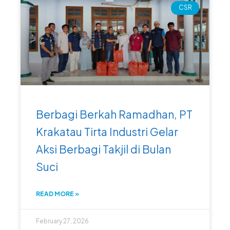
CSR
Berbagi Berkah Ramadhan, PT
Krakatau Tirta Industri Gelar
Aksi Berbagi Takjil di Bulan
Suci
READ MORE »
February 27, 2026