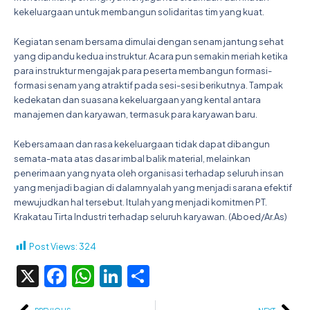
kekeluargaan untuk membangun solidaritas tim yang kuat.
Kegiatan senam bersama dimulai dengan senam jantung sehat
yang dipandu kedua instruktur. Acara pun semakin meriah ketika
para instruktur mengajak para peserta membangun formasi-
formasi senam yang atraktif pada sesi-sesi berikutnya. Tampak
kedekatan dan suasana kekeluargaan yang kental antara
manajemen dan karyawan, termasuk para karyawan baru.
Kebersamaan dan rasa kekeluargaan tidak dapat dibangun
semata-mata atas dasar imbal balik material, melainkan
penerimaan yang nyata oleh organisasi terhadap seluruh insan
yang menjadi bagian di dalamnyalah yang menjadi sarana efektif
mewujudkan hal tersebut. Itulah yang menjadi komitmen PT.
Krakatau Tirta Industri terhadap seluruh karyawan. (Aboed/Ar.As)
Post Views:
324
X
Facebook
WhatsApp
LinkedIn
Share