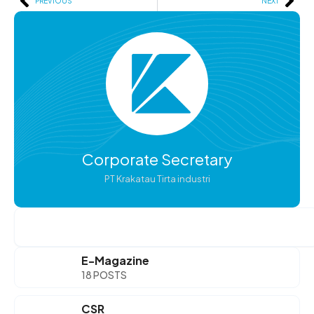
Prev
Ne
PREVIOUS
NEXT
Corporate Secretary
PT Krakatau Tirta industri
Search
E-Magazine
18 POSTS
CSR