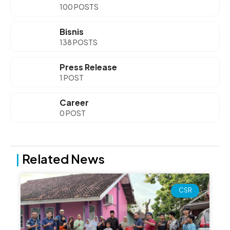
100 POSTS
Bisnis
138 POSTS
Press Release
1 POST
Career
0 POST
|
Related News
Page
Page
Page
Page
CSR