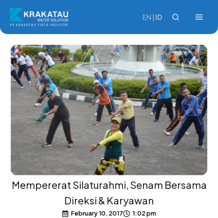
Skip
to
EN
|
ID
content
Mempererat Silaturahmi, Senam Bersama
Direksi & Karyawan
February 10, 2017
1:02 pm