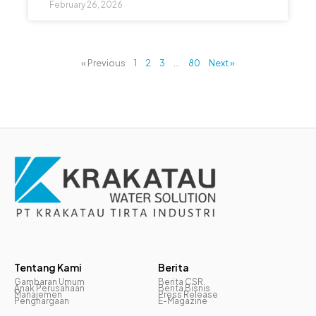
February 26, 2026
« Previous
1
2
3
…
80
Next »
Tentang Kami
Berita
Gambaran Umum
Berita CSR
Anak Perusahaan
Berita Bisnis
Manajemen
Press Release
Penghargaan
E-Magazine