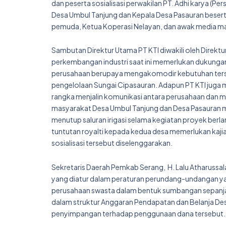
dan peserta sosialisasi perwakilan PT. Adhi karya (P
Desa Umbul Tanjung dan Kepala Desa Pasauran bese
pemuda, Ketua Koperasi Nelayan, dan awak media ma
Sambutan Direktur Utama PT KTI diwakili oleh Dire
perkembangan industri saat ini memerlukan dukungan 
perusahaan berupaya mengakomodir kebutuhan ters
pengelolaan Sungai Cipasauran. Adapun PT KTI juga 
rangka menjalin komunikasi antara perusahaan dan 
masyarakat Desa Umbul Tanjung dan Desa Pasauran m
menutup saluran irigasi selama kegiatan proyek berl
tuntutan royalti kepada kedua desa memerlukan kajian
sosialisasi tersebut diselenggarakan.
Sekretaris Daerah Pemkab Serang, H. Lalu Atharussal
yang diatur dalam peraturan perundang-undangan ya
perusahaan swasta dalam bentuk sumbangan sepanja
dalam struktur Anggaran Pendapatan dan Belanja Des
penyimpangan terhadap penggunaan dana tersebut.