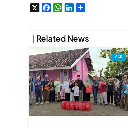
X
Facebook
WhatsApp
LinkedIn
Share
|
Related News
CSR