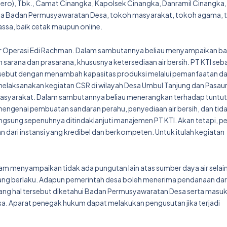
ersero), Tbk., Camat Cinangka, Kapolsek Cinangka, Danramil Cinangka,
rta Badan Permusyawaratan Desa, tokoh masyarakat, tokoh agama,
ssa, baik cetak maupun online.
ktur Operasi Edi Rachman. Dalam sambutannya beliau menyampaikan b
sarana dan prasarana, khususnya ketersediaan air bersih. PT KTI seb
ebut dengan menambah kapasitas produksi melalui pemanfaatan d
melaksanakan kegiatan CSR di wilayah Desa Umbul Tanjung dan Pasau
masyarakat. Dalam sambutannya beliau menerangkan terhadap tuntu
engenai pembuatan sandaran perahu, penyediaan air bersih, dan tid
angsung sepenuhnya ditindaklanjuti manajemen PT KTI. Akan tetapi, p
 dari instansi yang kredibel dan berkompeten. Untuk itulah kegiatan
am menyampaikan tidak ada pungutan lain atas sumber daya air selain
ng berlaku. Adapun pemerintah desa boleh menerima pendanaan dar
ng hal tersebut diketahui Badan Permusyawaratan Desa serta masuk
a. Aparat penegak hukum dapat melakukan pengusutan jika terjadi