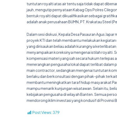
tuntutan royalti atas air tentu saja tidak dapat dib
jauh, mengutip pernyataan Kabag Ops Polres Cilego
bentuk royalti dapat dikualifikasikan sebagai gratifi
adalah anak perusahaan BUMN, PT. Krakatau Steel (Pe
Dalam sesi diskusi, Kepala Desa Pasauran Agus Jap
proyek KTI dan telah membantu melakukan kegiatan s
yang dirisaukan beliau adalah kurangnya keterlibatan
menyampaikan koreksinya mengenai istilah royalti. 
kompensasi materi yang sah secara hukum terlepas a
menerangkan pengusaha lokal dapat terlibat dalam p
main contractor, sedangkan mengenai tuntutan komp
berlaku dan berkonsultasi dengan pihak-pihak terka
membantu meningkatkan taraf hidup masyarakat Pasa
mampu menarik kunjungan wisatawan. Selain itu, beli
kebijakan pengusaha di wilayah Banten. Semua pers
mendorong iklim investasi yang kondusif di Provinsi 
Post Views:
379