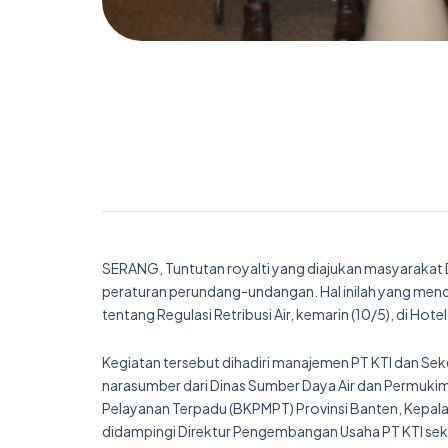
SERANG, Tuntutan royalti yang diajukan masyarakat D
peraturan perundang-undangan. Hal inilah yang mendo
tentang Regulasi Retribusi Air, kemarin (10/5), di Hote
Kegiatan tersebut dihadiri manajemen PT KTI dan Se
narasumber dari Dinas Sumber Daya Air dan Permuki
Pelayanan Terpadu (BKPMPT) Provinsi Banten, Kepala
didampingi Direktur Pengembangan Usaha PT KTI seka