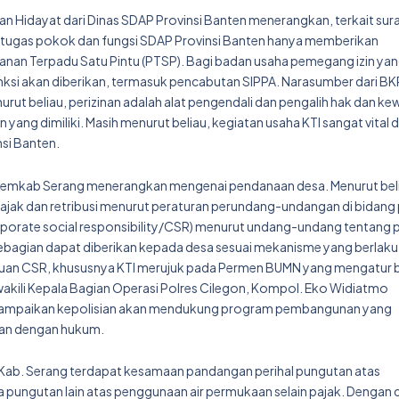
 Hidayat dari Dinas SDAP Provinsi Banten menerangkan, terkait surat
tugas pokok dan fungsi SDAP Provinsi Banten hanya memberikan
nan Terpadu Satu Pintu (PTSP). Bagi badan usaha pemegang izin ya
nksi akan diberikan, termasuk pencabutan SIPPA. Narasumber dari 
ut beliau, perizinan adalah alat pengendali dan pengalih hak dan ke
 yang dimiliki. Masih menurut beliau, kegiatan usaha KTI sangat vital 
nsi Banten.
 Pemkab Serang menerangkan mengenai pendanaan desa. Menurut beli
pajak dan retribusi menurut peraturan perundang-undangan di bidang 
corporate social responsibility/CSR) menurut undang-undang tentang 
sebagian dapat diberikan kepada desa sesuai mekanisme yang berlak
tuan CSR, khususnya KTI merujuk pada Permen BUMN yang mengatur 
wakili Kepala Bagian Operasi Polres Cilegon, Kompol. Eko Widiatmo
ampaikan kepolisian akan mendukung program pembangunan yang
gan dengan hukum.
Kab. Serang terdapat kesamaan pandangan perihal pungutan atas
da pungutan lain atas penggunaan air permukaan selain pajak. Dengan 