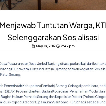
Menjawab Tuntutan Warga, KT
Selenggarakan Sosialisasi
May 18, 2016
2:47 pm
esa Pasauran dan Desa Umbul Tanjung dirasa perlu dikaji dari kontek
rong PT. Krakatau Tirta Industri (KTI) mengadakan kegiatan Sosialis
l Ratu, Serang.
kda Pemerintah Kabupaten (Pemkab) Serang. Sebagai pembicara, hadi
man (SDAP) Provinsi Banten, Badan Koordinasi Penanaman Modal dan
 Bagian Hukum Pemkab Serang dan Kepolisian Resort (Polres) Cilego
ligus Project Director Cipasauran Saritomo. Turut hadir sebagai un