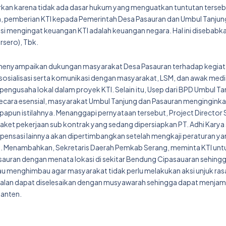
enarkan karena tidak ada dasar hukum yang menguatkan tuntutan terseb
n, pemberian KTI kepada Pemerintah Desa Pasauran dan Umbul Tanju
kasi mengingat keuangan KTI adalah keuangan negara. Hal ini disebabk
rsero), Tbk.
ar menyampaikan dukungan masyarakat Desa Pasauran terhadap kegia
osialisasi serta komunikasi dengan masyarakat, LSM, dan awak media
 pengusaha lokal dalam proyek KTI. Selain itu, Usep dari BPD Umbul T
Secara esensial, masyarakat Umbul Tanjung dan Pasauran mengingink
papun istilahnya. Menanggapi pernyataan tersebut, Project Director
aket pekerjaan sub kontrak yang sedang dipersiapkan PT. Adhi Karya
ensasi lainnya akan dipertimbangkan setelah mengkaji peraturan y
it. Menambahkan, Sekretaris Daerah Pemkab Serang, meminta KTI unt
uran dengan menata lokasi di sekitar Bendung Cipasauaran sehing
au menghimbau agar masyarakat tidak perlu melakukan aksi unjuk rasa
oalan dapat diselesaikan dengan musyawarah sehingga dapat menjam
Banten.