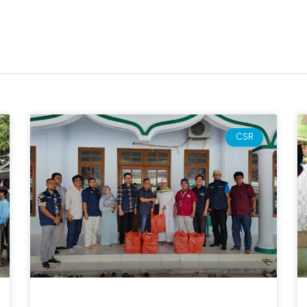
Page
Page
Page
Page
CSR