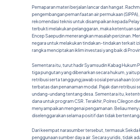
Pemaparan materi berjalan lancar dan hangat. Rachman
pengembangan pemanfaatan air permukaan (SIPPA), 
rekomendasi teknis untuk disampaikan kepada Pelaya
terbukti melakukan pelanggaran, maka ketentuan sa
Encep Saepudin menerangkan masalah perizinan. Menur
negara untuk melakukan tindakan-tindakan terkait izin
rangka menciptakan iklim investasi yang baik di Provi
Sementara itu, turut hadir Syamsudin Kabag Hukum
tiga pungutan yang dibenarkan secara hukum, yaitu 
retribusi serta tanggung jawab sosial perusahaan (
terbatas dan penanaman modal. Pajak dan retribusi 
undang-undang tentang desa. Sementara itu, keten
dana untuk program CSR. Terakhir, Polres Cilegon di
menyampaikan mengenai pengamanan. Beliau meny
diselenggarakan selama positif dan tidak bertentan
Dari keempat narasumber tersebut, termasuk Sekda 
penggunaan sumber daya air. Secara yuridis, tidak a