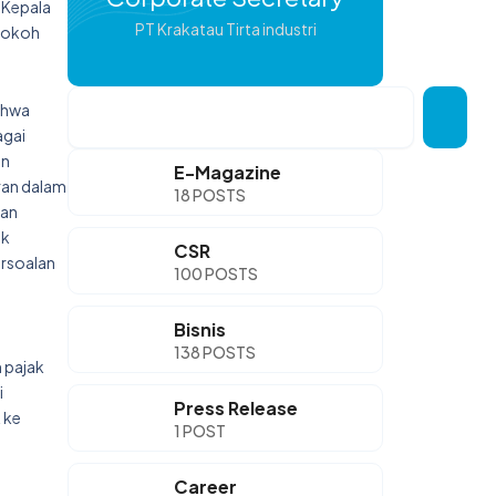
 Kepala
PT Krakatau Tirta industri
 tokoh
Search
ahwa
agai
an
E-Magazine
ran dalam
18 POSTS
tan
ak
CSR
ersoalan
100 POSTS
Bisnis
138 POSTS
 pajak
i
Press Release
 ke
1 POST
Career