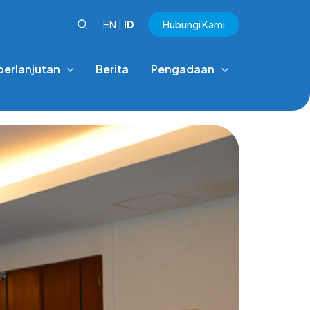
EN
|
ID
Hubungi Kami
berlanjutan
Berita
Pengadaan