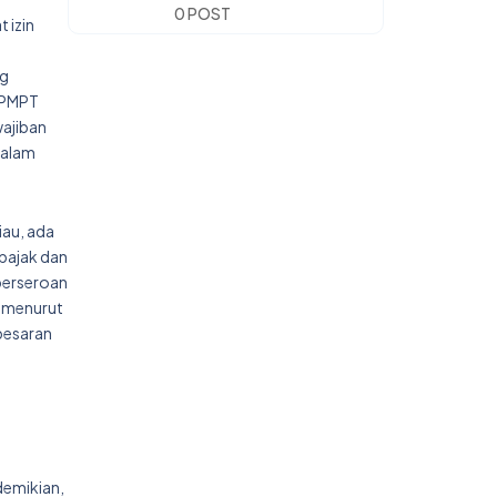
0 POST
 izin
ng
BKPMPT
wajiban
dalam
au, ada
pajak dan
perseroan
u menurut
besaran
demikian,