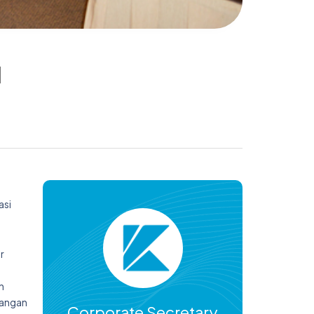
I
s
asi
r
n
dangan
Corporate Secretary