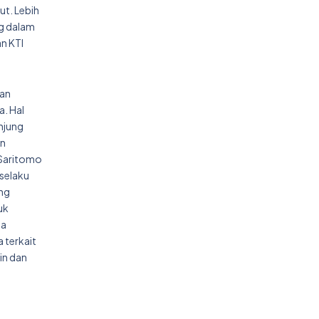
ut. Lebih
ng dalam
an KTI
tan
. Hal
anjung
an
 Saritomo
 selaku
ang
uk
ga
 terkait
in dan