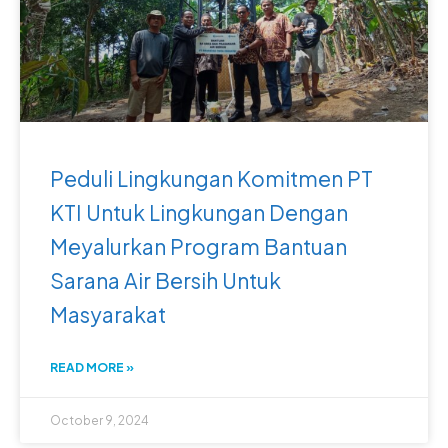
Peduli Lingkungan Komitmen PT
KTI Untuk Lingkungan Dengan
Meyalurkan Program Bantuan
Sarana Air Bersih Untuk
Masyarakat
READ MORE »
October 9, 2024