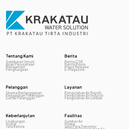
Tentang Kami
Berita
Gambaran Umum
Berita CSR
Anak Perusahaan
Berita Bisnis
Manajemen
Press Release
Penghargaan
E-Magazine
Pelanggan
Layanan
Skema Berlangganan
Pengolahan Air Bersih
Pengaduan Pelanggan
Pengolahan Air Industri
Daftar Pelanggan
Pengolahan Air Limbah
Keberlanjutan
Fasilitas
Lingkungan
Sumber Air
Sosial
Intake
Tata Kelola
Jalur Pipa Transmisi