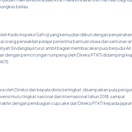
pungkas beliau.
h Kadis Inspeksi Safroji yang kemudian diikuti dengan penyerahan
a) orang perwakilan pelajar penerima bantuan siswa dan santunan an
iriyah Sindanglaya turut ambil bagian membacakan puisi berjudul Air
utkan dengan pemotongan tumpeng oleh Direksi PT KTI didampingi ke
KTI).
ara oleh Direksi dan kepala divisi/setingkat. disampaikan pula pen
ensi mutu tingkat nasional dan internasional tahun 2018, sampai
khir dengan pembagian cupcake dari Direksi PT KTI kepada jajara