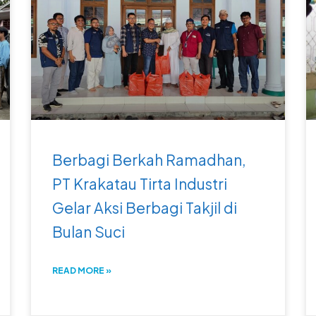
Berbagi Berkah Ramadhan,
PT Krakatau Tirta Industri
Gelar Aksi Berbagi Takjil di
Bulan Suci
READ MORE »