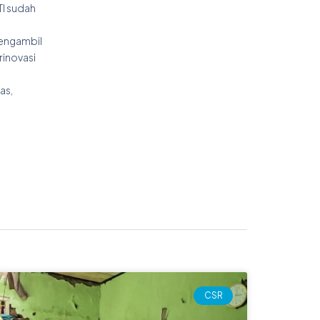
TI sudah
mengambil
rinovasi
as,
CSR