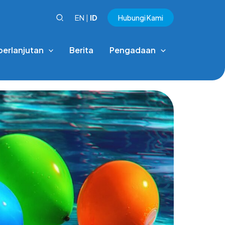
EN
|
ID
Hubungi Kami
berlanjutan
Berita
Pengadaan