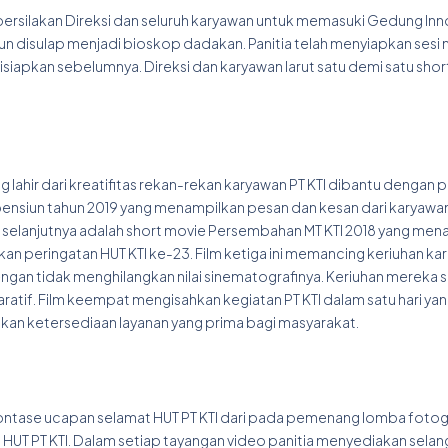
persilakan Direksi dan seluruh karyawan untuk memasuki Gedung Inn
pun disulap menjadi bioskop dadakan. Panitia telah menyiapkan sesi
siapkan sebelumnya. Direksi dan karyawan larut satu demi satu sho
lahir dari kreatifitas rekan-rekan karyawan PT KTI dibantu dengan pr
pensiun tahun 2019 yang menampilkan pesan dan kesan dari karyawan
o selanjutnya adalah short movie Persembahan MT KTI 2018 yang men
n peringatan HUT KTI ke-23. Film ketiga ini memancing keriuhan ka
n tidak menghilangkan nilai sinematografinya. Keriuhan mereka s
tif. Film keempat mengisahkan kegiatan PT KTI dalam satu hari yan
an ketersediaan layanan yang prima bagi masyarakat.
montase ucapan selamat HUT PT KTI dari pada pemenang lomba fotog
n HUT PT KTI. Dalam setiap tayangan video panitia menyediakan sela