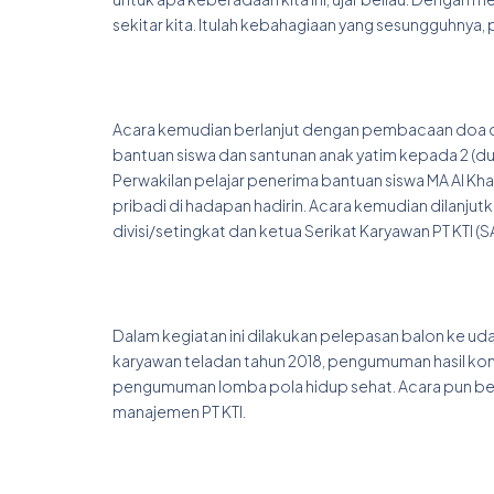
sekitar kita. Itulah kebahagiaan yang sesungguhnya, 
Acara kemudian berlanjut dengan pembacaan doa ole
bantuan siswa dan santunan anak yatim kepada 2 (du
Perwakilan pelajar penerima bantuan siswa MA Al Kha
pribadi di hadapan hadirin. Acara kemudian dilanj
divisi/setingkat dan ketua Serikat Karyawan PT KTI (SA
Dalam kegiatan ini dilakukan pelepasan balon ke ud
karyawan teladan tahun 2018, pengumuman hasil konv
pengumuman lomba pola hidup sehat. Acara pun bera
manajemen PT KTI.