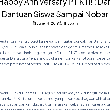
Happy Anniversary PT KTI! : Dar
Bantuan Siswa Sampai Nobar
June 14, 2019
11:05 am
esta. Itulah yang dibuktikan lewat peringatan puncak Hari Ulang Tah
8/02/2019) ini. Walaupun cuaca berawan dan gerimis ‘mampir’ sesekali
di dalamnya. Hadir lengkap jajaran Direksi PT KTI, kepala divisi, dan 
serta. Di sisi utara, terpajang puluhan lembar karya fotografi peser
pat predikat foto terfavorit. Direksi PT KTI pun turut berpartisipas
akili Direktur Utama PT KTI Agus Nizar Vidiansyah. Vidi begitu beliau
n HUT PT KTI tahun ini. Beliau menyampaikan kebahagiaan lahir dik
ai bagian dari kehidupan. Kita merasakan kebahagiaan karena kita
 menyadari makna keberadaan kita, maka kita akan bermanfaat bagi du