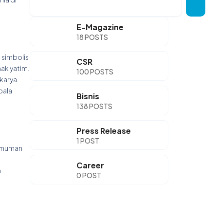
E-Magazine
18 POSTS
 simbolis
CSR
ak yatim.
100 POSTS
 karya
pala
Bisnis
138 POSTS
Press Release
1 POST
gumuman
Career
n
0 POST