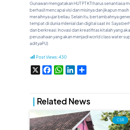
Gunawan mengatakan HUT PT KTI harus senantiasa men
berhasil mencapai visi dan misinya dan jikapun masi
meraihnya ujar beliau. Selain itu, bertambahnya ge
tempat di dunia milenial dan digital saat ini. Saya 
dan berkreasi. Inovasi dan kreatifitas kitalah yang ak
perusahaan yang akan menjadi world class water suppl
adityaPU)
Post Views:
430
X
Facebook
WhatsApp
LinkedIn
Share
|
Related News
CSR