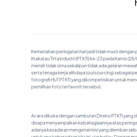
Kemeriahan peringatan hari jadi tidak musti dengan p
Krakatau Tirta Industri (PT KTI) ke-23 pada Kamis (2
meriah tidak sirna sekalipun tidak ada gelaran mewah 
serta tenaga kerja alihdaya (outsourcing) sebagai pe
fotografi HUT PT KTI yang dikompetisikan untuk menda
pemilihan foto terfavorit tersebut.
Acara dibuka dengan sambutan Direksi PT KTI yang diw
disapa menyampaikan kebahagiaannya atas peringata
adanya kesadaran mengenai misi yang diemban sebag
untuk apa keberadaan kita ini, ujar beliau. Dengan