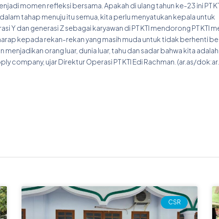
jadi momen refleksi bersama. Apakah di ulang tahun ke-23 ini PT K
h dalam tahap menuju itu semua, kita perlu menyatukan kepala untuk
nerasi Y dan generasi Z sebagai karyawan di PT KTI mendorong PT KTI 
berharap kepada rekan-rekan yang masih muda untuk tidak berhenti be
an menjadikan orang luar, dunia luar, tahu dan sadar bahwa kita adalah
y company, ujar Direktur Operasi PT KTI Edi Rachman. (ar.as/dok:ar.
Page
Page
Page
Page
CSR