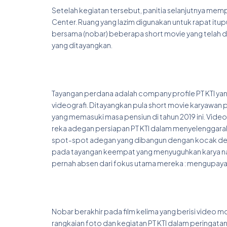
Setelah kegiatan tersebut, panitia selanjutnya mem
Center. Ruang yang lazim digunakan untuk rapat itu
bersama (nobar) beberapa short movie yang telah di
yang ditayangkan.
Tayangan perdana adalah company profile PT KTI yang 
videografi. Ditayangkan pula short movie karyawan 
yang memasuki masa pensiun di tahun 2019 ini. Vide
reka adegan persiapan PT KTI dalam menyelenggaraka
spot-spot adegan yang dibangun dengan kocak denga
pada tayangan keempat yang menyuguhkan karya nara
pernah absen dari fokus utama mereka : mengupayak
Nobar berakhir pada film kelima yang berisi video 
rangkaian foto dan kegiatan PT KTI dalam peringata