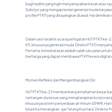
bagi hadirin yang ingin menyampaikan kesan atas ta
Sulistiyo yang mengapresiasi generasi muda karya
profile PT KTI yang ditayangkan di awal. Hal demikian di
Dalam sesi terakhir acara peringatan HUT PT KTI ke-23
KTI, khususnya generasi muda. Direksi PT KTI menyam
Pertama, keterbatasan adalah salah satu jalan untu
berharga yang dapat membawa PT KTI ke era digita
Momen Refleksi dan Mengembangkan Diri
HUT PT KTI ke-23 memberikan pemahaman besar bag
tantangan dunia luar yang mengharapkan korporasi 
khususnya sistem penyediaan air minum (SPAM). Hari 
bisa kita menangkan, ujar Tatang Kusmara, Direktur 