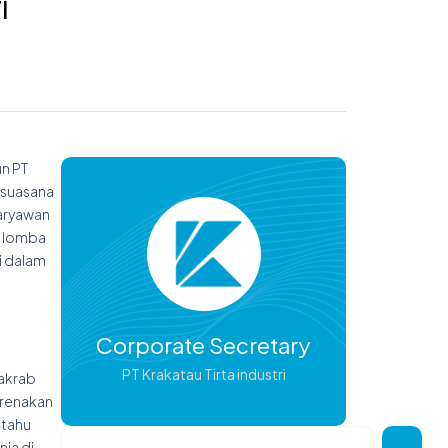
i
un PT
, suasana
karyawan
ta lomba
i dalam
Corporate Secretary
PT Krakatau Tirta industri
 akrab
arenakan
 tahu
Search
nia di