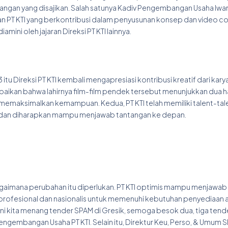
yangan yang disajikan. Salah satunya Kadiv Pengembangan Usaha Iwa
wan PT KTI yang berkontribusi dalam penyusunan konsep dan video 
amini oleh jajaran Direksi PT KTI lainnya.
 itu Direksi PT KTI kembali mengapresiasi kontribusi kreatif dari kar
paikan bahwa lahirnya film-film pendek tersebut menunjukkan dua ha
k memaksimalkan kemampuan. Kedua, PT KTI telah memiliki talent-tal
l dan diharapkan mampu menjawab tantangan ke depan.
aimana perubahan itu diperlukan. PT KTI optimis mampu menjawab
profesional dan nasionalis untuk memenuhi kebutuhan penyediaan ai
ini kita menang tender SPAM di Gresik, semoga besok dua, tiga tende
Pengembangan Usaha PT KTI. Selain itu, Direktur Keu, Perso, & Umum 