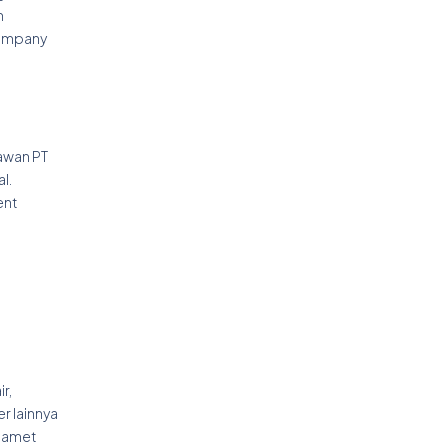
n
company
yawan PT
l.
ent
r,
r lainnya
Slamet