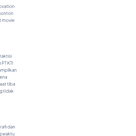
ovation
 nonton
rt movie
aktisi
 PT KTI
ampilkan
rena
aat tiba
g tidak
rafi dan
ng waktu