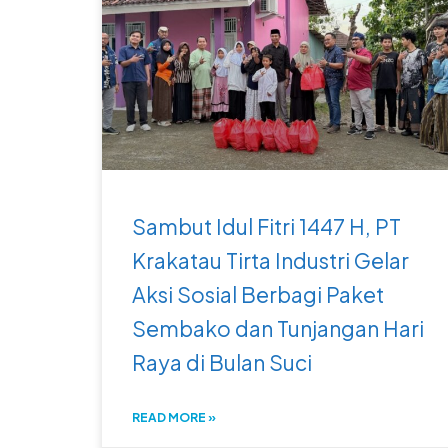
Sambut Idul Fitri 1447 H, PT
Krakatau Tirta Industri Gelar
Aksi Sosial Berbagi Paket
Sembako dan Tunjangan Hari
Raya di Bulan Suci
READ MORE »