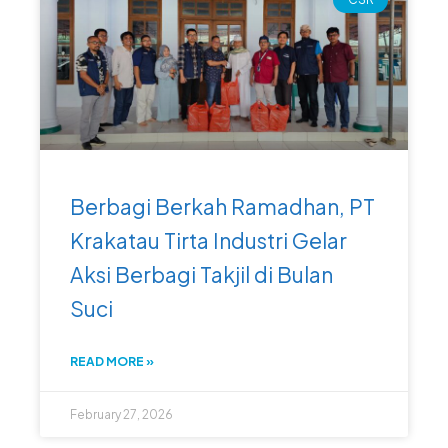
Berbagi Berkah Ramadhan, PT
Krakatau Tirta Industri Gelar
Aksi Berbagi Takjil di Bulan
Suci
READ MORE »
February 27, 2026