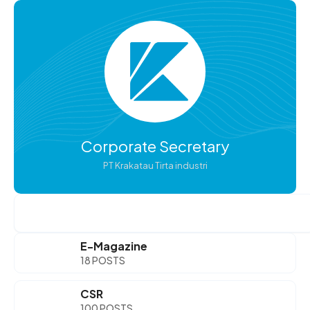
Corporate Secretary
PT Krakatau Tirta industri
Search
E-Magazine
18 POSTS
CSR
100 POSTS