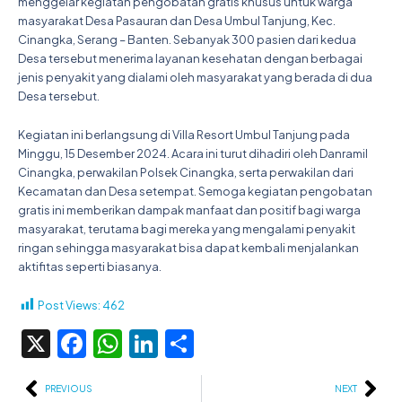
menggelar kegiatan pengobatan gratis khusus untuk warga
masyarakat Desa Pasauran dan Desa Umbul Tanjung, Kec.
Cinangka, Serang – Banten. Sebanyak 300 pasien dari kedua
Desa tersebut menerima layanan kesehatan dengan berbagai
jenis penyakit yang dialami oleh masyarakat yang berada di dua
Desa tersebut.
Kegiatan ini berlangsung di Villa Resort Umbul Tanjung pada
Minggu, 15 Desember 2024. Acara ini turut dihadiri oleh Danramil
Cinangka, perwakilan Polsek Cinangka, serta perwakilan dari
Kecamatan dan Desa setempat. Semoga kegiatan pengobatan
gratis ini memberikan dampak manfaat dan positif bagi warga
masyarakat, terutama bagi mereka yang mengalami penyakit
ringan sehingga masyarakat bisa dapat kembali menjalankan
aktifitas seperti biasanya.
Post Views:
462
X
Facebook
WhatsApp
LinkedIn
Share
Prev
Ne
PREVIOUS
NEXT