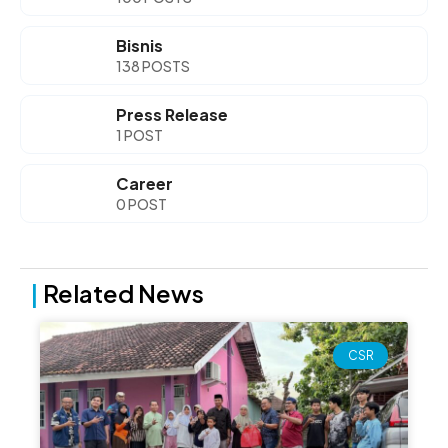
Bisnis
138 POSTS
Press Release
1 POST
Career
0 POST
|
Related News
Page
Page
Page
Page
CSR