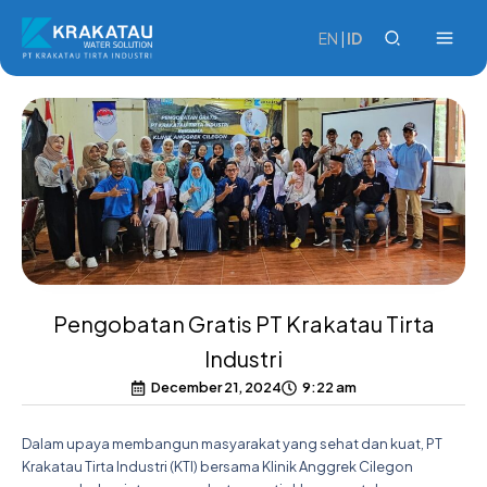
Skip
to
EN
|
ID
content
Pengobatan Gratis PT Krakatau Tirta
Industri
December 21, 2024
9:22 am
Dalam upaya membangun masyarakat yang sehat dan kuat, PT
Krakatau Tirta Industri (KTI) bersama Klinik Anggrek Cilegon