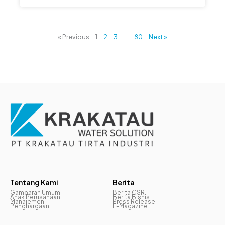
« Previous
1
2
3
…
80
Next »
Tentang Kami
Berita
Gambaran Umum
Berita CSR
Anak Perusahaan
Berita Bisnis
Manajemen
Press Release
Penghargaan
E-Magazine