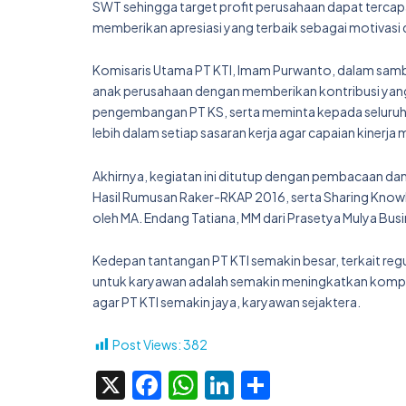
SWT sehingga target profit perusahaan dapat tercapa
memberikan apresiasi yang terbaik sebagai motivasi d
Komisaris Utama PT KTI, Imam Purwanto, dalam sambu
anak perusahaan dengan memberikan kontribusi yang
pengembangan PT KS, serta meminta kepada seluruh
lebih dalam setiap sasaran kerja agar capaian kinerja
Akhirnya, kegiatan ini ditutup dengan pembacaan dan
Hasil Rumusan Raker-RKAP 2016, serta Sharing Kno
oleh MA. Endang Tatiana, MM dari Prasetya Mulya Bus
Kedepan tantangan PT KTI semakin besar, terkait re
untuk karyawan adalah semakin meningkatkan kompet
agar PT KTI semakin jaya, karyawan sejaktera.
Post Views:
382
X
Facebook
WhatsApp
LinkedIn
Share