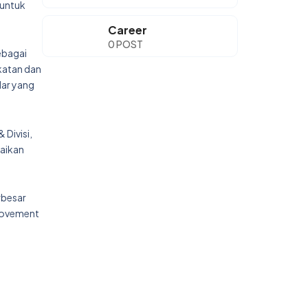
 untuk
Career
0 POST
ebagai
katan dan
ar yang
Divisi,
aikan
rbesar
provement