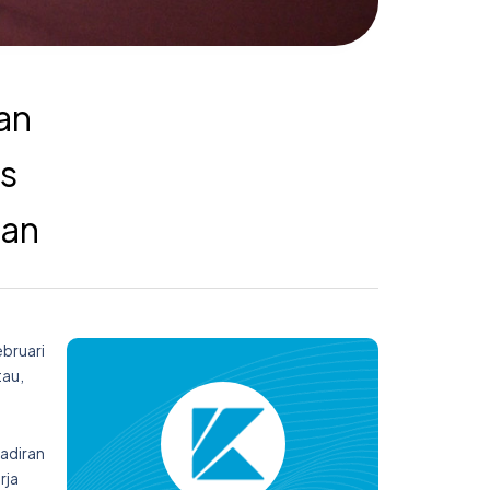
an
s
aan
bruari
tau,
hadiran
rja