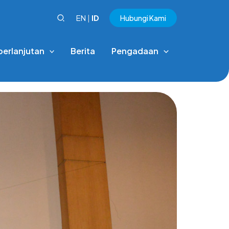
EN
|
ID
Hubungi Kami
berlanjutan
Berita
Pengadaan