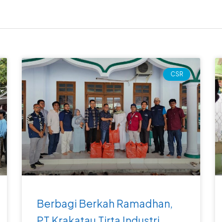
Page
Page
Page
Page
CSR
Berbagi Berkah Ramadhan,
PT Krakatau Tirta Industri