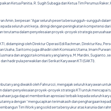
mpaikan Ketua Panitia, R. Sugih Subagja dan Ketua Tim Perumus Raker,
yan Amin, berpesan “Agar seluruh peserta bersungguh-sungguh dala
ada seluruh unit kerja, diringi dengan peningkatan kompetensi dari
n terutama dalam penyelesaian proyek-proyek strategis perusahaan
KTI, didampingi oleh Direktur Operasi Edi Rachman, Direktur Keu, Per
 Usaha, Saritomo juga dihadiri oleh Komisaris Utama, Imam Purwant
usmara dan anggota komisaris yang lainnya, M. Mardini, Sugianto, se
 dan hadir pula perwakilan dari Serikat Karyawan KTI (SAKTI).
butan yang diwakili oleh Fahrurozi, mengajak seluruh karyawan untu
lin dalam penyelesaian proyek-proyek strategis KTI untuk mencapai t
ahaan juga dapat memberikan apresiasi terbaik kepada seluruh kary
ambutannya dengan “mengucapkan terimakasih dan penghargaan kepad
mbangun Tim Work yang solid serta bersyukur atas karunia dan rahm