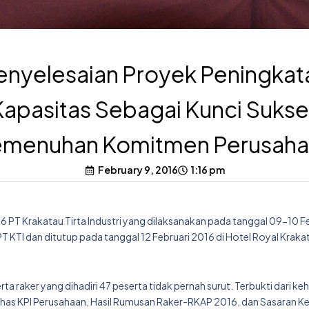
enyelesaian Proyek Peningkat
Kapasitas Sebagai Kunci Sukse
menuhan Komitmen Perusah
February 9, 2016
1:16 pm
PT Krakatau Tirta Industri yang dilaksanakan pada tanggal 09-10 Fe
 KTI dan ditutup pada tanggal 12 Februari 2016 di Hotel Royal Kraka
ta raker yang dihadiri 47 peserta tidak pernah surut. Terbukti dari ke
ahas KPI Perusahaan, Hasil Rumusan Raker-RKAP 2016, dan Sasaran Ke