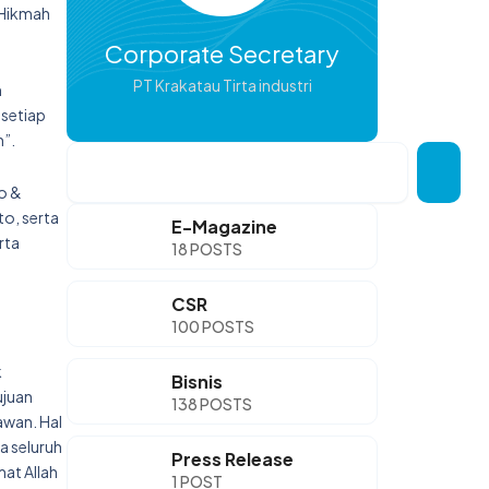
 Hikmah
Corporate Secretary
PT Krakatau Tirta industri
m
 setiap
”.
Search
so &
o, serta
E-Magazine
rta
18 POSTS
CSR
100 POSTS
k
Bisnis
ujuan
138 POSTS
awan. Hal
a seluruh
Press Release
at Allah
1 POST