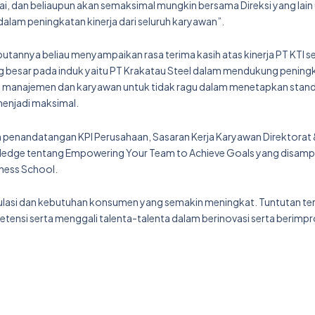
i, dan beliaupun akan semaksimal mungkin bersama Direksi yang lain
alam peningkatan kinerja dari seluruh karyawan”.
tannya beliau menyampaikan rasa terima kasih atas kinerja PT KTI s
 besar pada induk yaitu PT Krakatau Steel dalam mendukung pening
 manajemen dan karyawan untuk tidak ragu dalam menetapkan stand
 menjadi maksimal.
 penandatangan KPI Perusahaan, Sasaran Kerja Karyawan Direktorat & 
wledge tentang Empowering Your Team to Achieve Goals yang disamp
iness School.
gulasi dan kebutuhan konsumen yang semakin meningkat. Tuntutan te
ensi serta menggali talenta-talenta dalam berinovasi serta berim