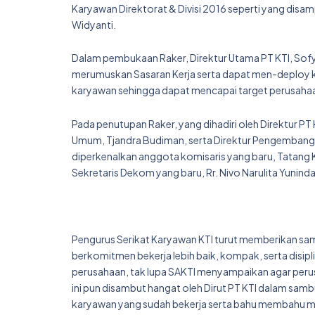
Karyawan Direktorat & Divisi 2016 seperti yang disa
Widyanti.
Dalam pembukaan Raker, Direktur Utama PT KTI, Sof
merumuskan Sasaran Kerja serta dapat men-deploy kep
karyawan sehingga dapat mencapai target perusahaa
Pada penutupan Raker, yang dihadiri oleh Direktur PT 
Umum, Tjandra Budiman, serta Direktur Pengembangan
diperkenalkan anggota komisaris yang baru, Tatang K
Sekretaris Dekom yang baru, Rr. Nivo Narulita Yuninda
Pengurus Serikat Karyawan KTI turut memberikan sam
berkomitmen bekerja lebih baik, kompak, serta disip
perusahaan, tak lupa SAKTI menyampaikan agar perus
ini pun disambut hangat oleh Dirut PT KTI dalam s
karyawan yang sudah bekerja serta bahu membahu me