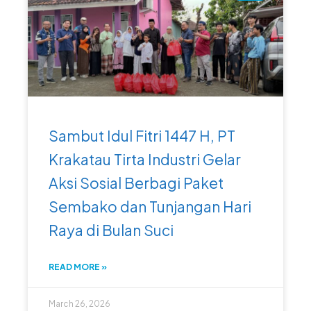
Sambut Idul Fitri 1447 H, PT
Krakatau Tirta Industri Gelar
Aksi Sosial Berbagi Paket
Sembako dan Tunjangan Hari
Raya di Bulan Suci
READ MORE »
March 26, 2026