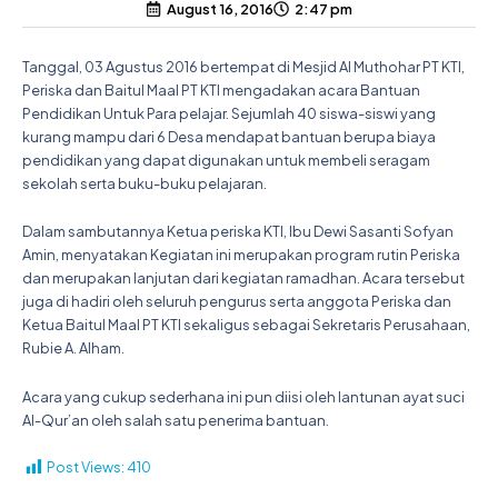
August 16, 2016
2:47 pm
Tanggal, 03 Agustus 2016 bertempat di Mesjid Al Muthohar PT KTI,
Periska dan Baitul Maal PT KTI mengadakan acara Bantuan
Pendidikan Untuk Para pelajar. Sejumlah 40 siswa-siswi yang
kurang mampu dari 6 Desa mendapat bantuan berupa biaya
pendidikan yang dapat digunakan untuk membeli seragam
sekolah serta buku-buku pelajaran.
Dalam sambutannya Ketua periska KTI, Ibu Dewi Sasanti Sofyan
Amin, menyatakan Kegiatan ini merupakan program rutin Periska
dan merupakan lanjutan dari kegiatan ramadhan. Acara tersebut
juga di hadiri oleh seluruh pengurus serta anggota Periska dan
Ketua Baitul Maal PT KTI sekaligus sebagai Sekretaris Perusahaan,
Rubie A. Alham.
Acara yang cukup sederhana ini pun diisi oleh lantunan ayat suci
Al-Qur’an oleh salah satu penerima bantuan.
Post Views:
410