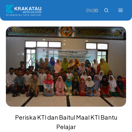
Skip
to
EN
|
ID
content
Periska KTI dan Baitul Maal KTI Bantu
Pelajar