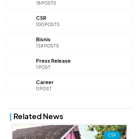
18 POSTS
CSR
100 POSTS
Bisnis
138 POSTS
Press Release
1 POST
Career
0 POST
|
Related News
Page
Page
Page
Page
CSR