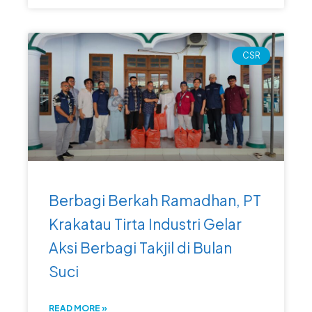
CSR
Berbagi Berkah Ramadhan, PT
Krakatau Tirta Industri Gelar
Aksi Berbagi Takjil di Bulan
Suci
READ MORE »