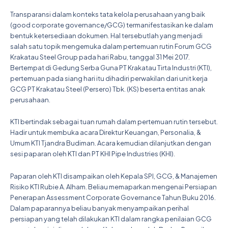
Transparansi dalam konteks tata kelola perusahaan yang baik
(good corporate governance/GCG) termanifestasikan ke dalam
bentuk ketersediaan dokumen. Hal tersebutlah yang menjadi
salah satu topik mengemuka dalam pertemuan rutin Forum GCG
Krakatau Steel Group pada hari Rabu, tanggal 31 Mei 2017.
Bertempat di Gedung Serba Guna PT Krakatau Tirta Industri (KTI),
pertemuan pada siang hari itu dihadiri perwakilan dari unit kerja
GCG PT Krakatau Steel (Persero) Tbk. (KS) beserta entitas anak
perusahaan.
KTI bertindak sebagai tuan rumah dalam pertemuan rutin tersebut.
Hadir untuk membuka acara Direktur Keuangan, Personalia, &
Umum KTI Tjandra Budiman. Acara kemudian dilanjutkan dengan
sesi paparan oleh KTI dan PT KHI Pipe Industries (KHI).
Paparan oleh KTI disampaikan oleh Kepala SPI, GCG, & Manajemen
Risiko KTI Rubie A. Alham. Beliau memaparkan mengenai Persiapan
Penerapan Assessment Corporate Governance Tahun Buku 2016.
Dalam paparannya beliau banyak menyampaikan perihal
persiapan yang telah dilakukan KTI dalam rangka penilaian GCG