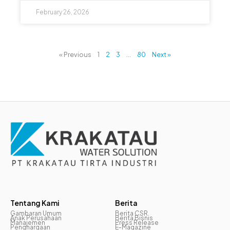
February 26, 2026
« Previous
1
2
3
…
80
Next »
Tentang Kami
Berita
Gambaran Umum
Berita CSR
Anak Perusahaan
Berita Bisnis
Manajemen
Press Release
Penghargaan
E-Magazine