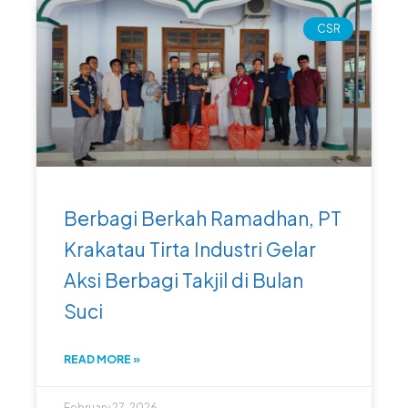
CSR
Berbagi Berkah Ramadhan, PT
Krakatau Tirta Industri Gelar
Aksi Berbagi Takjil di Bulan
Suci
READ MORE »
February 27, 2026