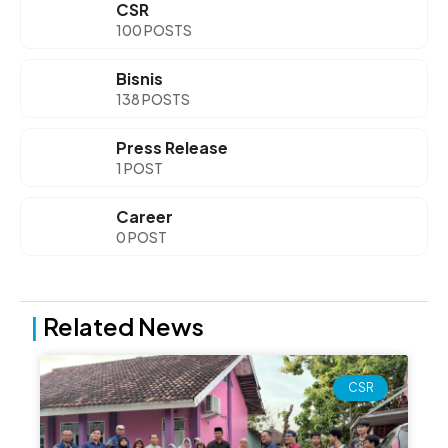
CSR
100 POSTS
Bisnis
138 POSTS
Press Release
1 POST
Career
0 POST
|
Related News
Page
Page
Page
Page
CSR