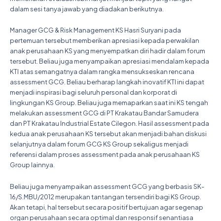
dalam sesi tanya jawab yang diadakan berikutnya.
Manager GCG & Risk Management KS Hasri Suryani pada
pertemuan tersebut memberikan apresiasi kepada perwakilan
anak perusahaan KS yang menyempatkan diri hadir dalam forum
tersebut. Beliau juga menyampaikan apresiasi mendalam kepada
KTI atas semangatnya dalam rangka mensukseskan rencana
assessment GCG. Beliau berharap langkah inovatif KTI ini dapat
menjadi inspirasi bagi seluruh personal dan korporat di
lingkungan KS Group. Beliau juga memaparkan saat ini KS tengah
melakukan assessment GCG di PT Krakatau Bandar Samudera
dan PT Krakatau Industrial Estate Cilegon. Hasil assessment pada
kedua anak perusahaan KS tersebut akan menjadi bahan diskusi
selanjutnya dalam forum GCG KS Group sekaligus menjadi
referensi dalam proses assessment pada anak perusahaan KS
Group lainnya.
Beliau juga menyampaikan assessment GCG yang berbasis SK-
16/S.MBU/2012 merupakan tantangan tersendiri bagi KS Group.
Akan tetapi, hal tersebut secara positif bertujuan agar segenap
organ perusahaan secara optimal dan responsif senantiasa