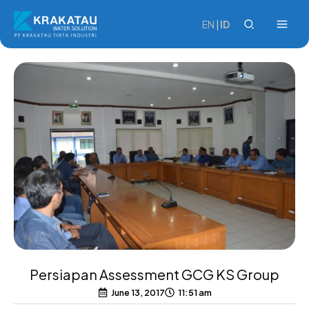
Skip
to
EN
|
ID
content
Persiapan Assessment GCG KS Group
June 13, 2017
11:51 am