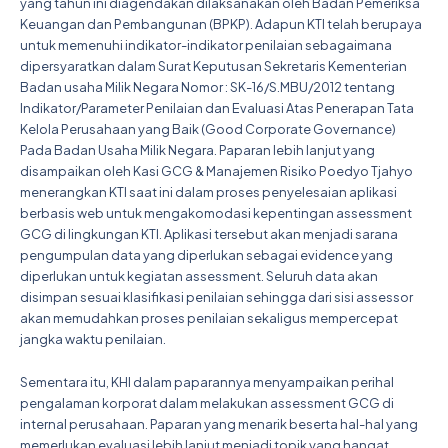
yang tahun ini diagendakan dilaksanakan oleh Badan Pemeriksa
Keuangan dan Pembangunan (BPKP). Adapun KTI telah berupaya
untuk memenuhi indikator-indikator penilaian sebagaimana
dipersyaratkan dalam Surat Keputusan Sekretaris Kementerian
Badan usaha Milik Negara Nomor : SK-16/S.MBU/2012 tentang
Indikator/Parameter Penilaian dan Evaluasi Atas Penerapan Tata
Kelola Perusahaan yang Baik (Good Corporate Governance)
Pada Badan Usaha Milik Negara. Paparan lebih lanjut yang
disampaikan oleh Kasi GCG & Manajemen Risiko Poedyo Tjahyo
menerangkan KTI saat ini dalam proses penyelesaian aplikasi
berbasis web untuk mengakomodasi kepentingan assessment
GCG di lingkungan KTI. Aplikasi tersebut akan menjadi sarana
pengumpulan data yang diperlukan sebagai evidence yang
diperlukan untuk kegiatan assessment. Seluruh data akan
disimpan sesuai klasifikasi penilaian sehingga dari sisi assessor
akan memudahkan proses penilaian sekaligus mempercepat
jangka waktu penilaian.
Sementara itu, KHI dalam paparannya menyampaikan perihal
pengalaman korporat dalam melakukan assessment GCG di
internal perusahaan. Paparan yang menarik beserta hal-hal yang
memerlukan evaluasi lebih lanjut menjadi topik yang hangat