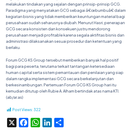
melakukan tindakan yang sejalan dengan prinsip-prinsip GCG.
Paradigma yang menyatakan GCG sebagai â€œbumbuâ€ dalam
kegiatan bisnis yang tidak memberikan keuntungan material bagi
perusahaan sudah seharusnya diubah. Menurut Hasri, penerapan
GCG secara konsisten dan konsekuen justru mendorong
perusahaan menjadi profitable karena segala aktifitas bisnis dan
administrasi dilaksanakan sesuai prosedur dan ketentuan yang
berlaku.
Forum GCG KS Group tersebut memberikan banyak hal positif
bagi para peserta, terutama terkait tantangan ketersediaan
human capital serta sistem pemantauan dan penilaian yang siap
dalam rangka implementasi GCG secara berkelanjutan dan
berkesinambungan. Pertemuan Forum GCG KS Group hari itu
kemudian ditutup oleh Rubie A. Alham bertindak atas nama KTI.
(ab/ar.as)
Post Views:
322
X
Facebook
WhatsApp
LinkedIn
Share