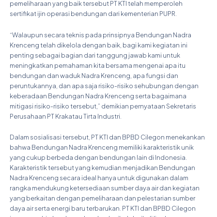
pemeliharaan yang baik tersebut PT KTI telah memperoleh
sertifikat ijin operasi bendungan dari kementerian PUPR.
“Walaupun secara teknis pada prinsipnya Bendungan Nadra
Krenceng telah dikelola dengan baik, bagi kami kegiatan ini
penting sebagai bagian dari tanggung jawab kami untuk
meningkatkan pemahaman kita bersama mengenai apa itu
bendungan dan waduk Nadra Krenceng, apa fungsi dan
peruntukannya, dan apa saja risiko-risiko sehubungan dengan
keberadaan Bendungan Nadra Krenceng serta bagaimana
mitigasi risiko-risiko tersebut,” demikian pernyataan Sekretaris
Perusahaan PT Krakatau Tirta Industri.
Dalam sosialisasi tersebut, PT KTI dan BPBD Cilegon menekankan
bahwa Bendungan Nadra Krenceng memiliki karakteristik unik
yang cukup berbeda dengan bendungan lain di Indonesia.
Karakteristik tersebut yang kemudian menjadikan Bendungan
Nadra Krenceng secara ideal hanya untuk digunakan dalam
rangka mendukung ketersediaan sumber daya air dan kegiatan
yang berkaitan dengan pemeliharaan dan pelestarian sumber
daya air serta energi baru terbarukan. PT KTI dan BPBD Cilegon