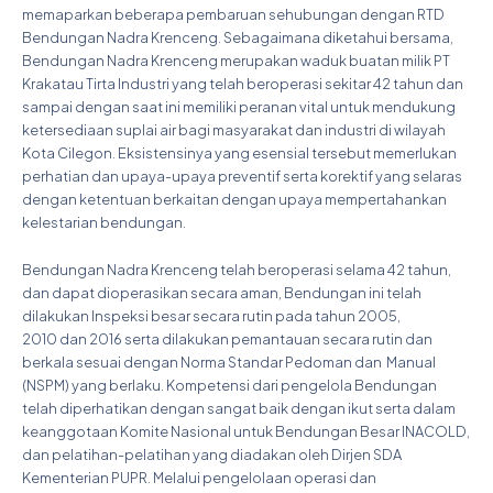
memaparkan beberapa pembaruan sehubungan dengan RTD
Bendungan Nadra Krenceng. Sebagaimana diketahui bersama,
Bendungan Nadra Krenceng merupakan waduk buatan milik PT
Krakatau Tirta Industri yang telah beroperasi sekitar 42 tahun dan
sampai dengan saat ini memiliki peranan vital untuk mendukung
ketersediaan suplai air bagi masyarakat dan industri di wilayah
Kota Cilegon. Eksistensinya yang esensial tersebut memerlukan
perhatian dan upaya-upaya preventif serta korektif yang selaras
dengan ketentuan berkaitan dengan upaya mempertahankan
kelestarian bendungan.
Bendungan Nadra Krenceng telah beroperasi selama 42 tahun,
dan dapat dioperasikan secara aman, Bendungan ini telah
dilakukan Inspeksi besar secara rutin pada tahun 2005,
2010 dan 2016 serta dilakukan pemantauan secara rutin dan
berkala sesuai dengan Norma Standar Pedoman dan Manual
(NSPM) yang berlaku. Kompetensi dari pengelola Bendungan
telah diperhatikan dengan sangat baik dengan ikut serta dalam
keanggotaan Komite Nasional untuk Bendungan Besar INACOLD,
dan pelatihan-pelatihan yang diadakan oleh Dirjen SDA
Kementerian PUPR. Melalui pengelolaan operasi dan