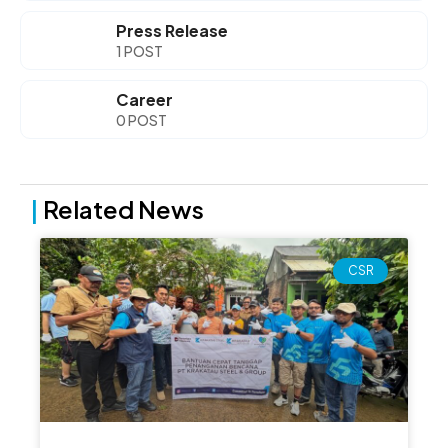
Press Release
1 POST
Career
0 POST
|
Related News
Page
Page
Page
Page
Page
CSR