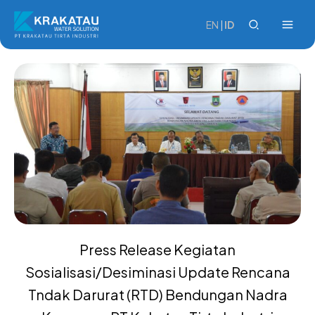
Skip
to
EN
|
ID
content
Press Release Kegiatan
Sosialisasi/Desiminasi Update Rencana
Tndak Darurat (RTD) Bendungan Nadra