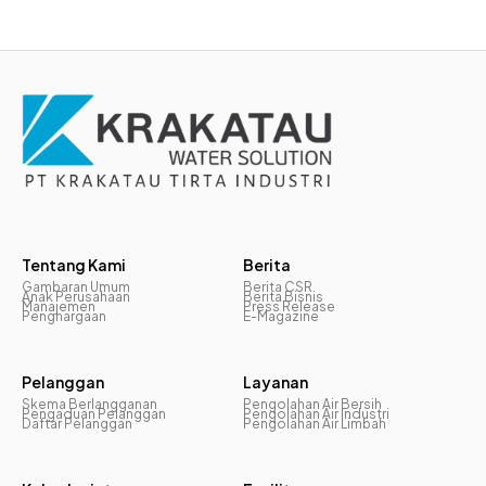
Tentang Kami
Berita
Gambaran Umum
Berita CSR
Anak Perusahaan
Berita Bisnis
Manajemen
Press Release
Penghargaan
E-Magazine
Pelanggan
Layanan
Skema Berlangganan
Pengolahan Air Bersih
Pengaduan Pelanggan
Pengolahan Air Industri
Daftar Pelanggan
Pengolahan Air Limbah