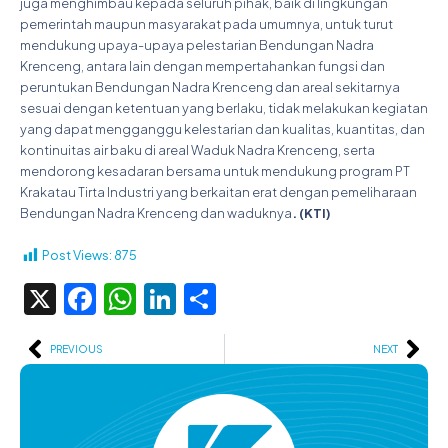
juga menghimbau kepada seluruh pihak, baik di lingkungan
pemerintah maupun masyarakat pada umumnya, untuk turut
mendukung upaya-upaya pelestarian Bendungan Nadra
Krenceng, antara lain dengan mempertahankan fungsi dan
peruntukan Bendungan Nadra Krenceng dan areal sekitarnya
sesuai dengan ketentuan yang berlaku, tidak melakukan kegiatan
yang dapat mengganggu kelestarian dan kualitas, kuantitas, dan
kontinuitas air baku di areal Waduk Nadra Krenceng, serta
mendorong kesadaran bersama untuk mendukung program PT
Krakatau Tirta Industri yang berkaitan erat dengan pemeliharaan
Bendungan Nadra Krenceng dan waduknya
. (
KTI)
Post Views:
875
X
Facebook
WhatsApp
LinkedIn
Share
Prev
Ne
PREVIOUS
NEXT