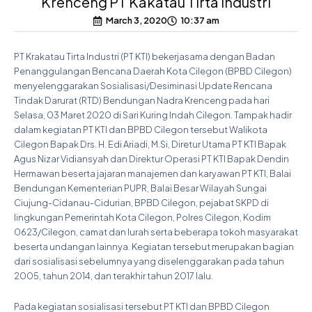
Krenceng PT Kakatau Tirta Industri
March 3, 2020
10:37 am
PT Krakatau Tirta Industri (PT KTI) bekerjasama dengan Badan
Penanggulangan Bencana Daerah Kota Cilegon (BPBD Cilegon)
menyelenggarakan Sosialisasi/Desiminasi Update Rencana
Tindak Darurat (RTD) Bendungan Nadra Krenceng pada hari
Selasa, 03 Maret 2020 di Sari Kuring Indah Cilegon. Tampak hadir
dalam kegiatan PT KTI dan BPBD Cilegon tersebut Walikota
Cilegon Bapak Drs. H. Edi Ariadi, M.Si, Diretur Utama PT KTI Bapak
Agus Nizar Vidiansyah dan Direktur Operasi PT KTI Bapak Dendin
Hermawan beserta jajaran manajemen dan karyawan PT KTI, Balai
Bendungan Kementerian PUPR, Balai Besar Wilayah Sungai
Ciujung-Cidanau-Cidurian, BPBD Cilegon, pejabat SKPD di
lingkungan Pemerintah Kota Cilegon, Polres Cilegon, Kodim
0623/Cilegon, camat dan lurah serta beberapa tokoh masyarakat
beserta undangan lainnya. Kegiatan tersebut merupakan bagian
dari sosialisasi sebelumnya yang diselenggarakan pada tahun
2005, tahun 2014, dan terakhir tahun 2017 lalu.
Pada kegiatan sosialisasi tersebut PT KTI dan BPBD Cilegon