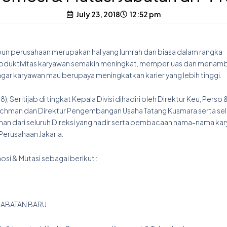
July 23, 2018
12:52 pm
upun perusahaan merupakan hal yang lumrah dan biasa dalam rangka
produktivitas karyawan semakin meningkat, memperluas dan menam
ar karyawan mau berupaya meningkatkan karier yang lebih tinggi.
Seritijab di tingkat Kepala Divisi dihadiri oleh Direktur Keu, Pers
Rachman dan Direktur Pengembangan Usaha Tatang Kusmara serta sel
rahan dari seluruh Direksi yang hadir serta pembacaan nama-nama ka
Perusahaan Jakaria.
 & Mutasi sebagai berikut :
TAN BARU