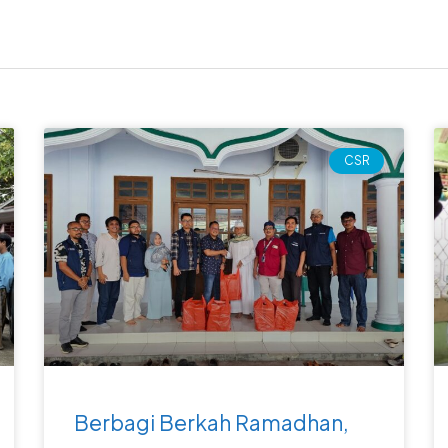
Page
Page
Page
Page
CSR
Berbagi Berkah Ramadhan,