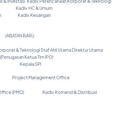
s & Investasi Kadiv. Perencanaan Korporat & Teknologi
ngan Kadiv. HC & Umum
jemen Kadiv. Keuangan
ATAN BARU
rat & Teknologi Staf Ahli Utama Direktur Utama
a Tim IPO)
busi Kepala SPI
oject Management Office
fice (PMO) Kadiv. Komersil & Distribusi