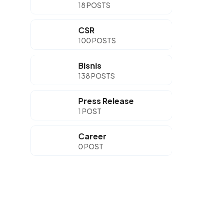
18 POSTS
CSR
100 POSTS
Bisnis
138 POSTS
Press Release
1 POST
Career
0 POST