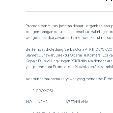
Promosi dan Mutasi jabatan di suatu organisasi ata
pengembangan perusahaan tersebut. Hal ini agar 
pengetahuan karyawan serta memberikan stimulus ag
Bertempat di Gedung Serba Guna PT KTI (05/07/2018), 
Slamet Gunawan, Direktur Operasi & Komersil Edi 
Kepala Divisi di Lingkungan PT KTI di buka dengan A
yang mendapat Promosi dan Mutasi oleh Sekretaris 
Adapun nama-nama karyawan yang mendapat Promosi
PROMOSI
NO NAMA JABATAN LAMA JABA