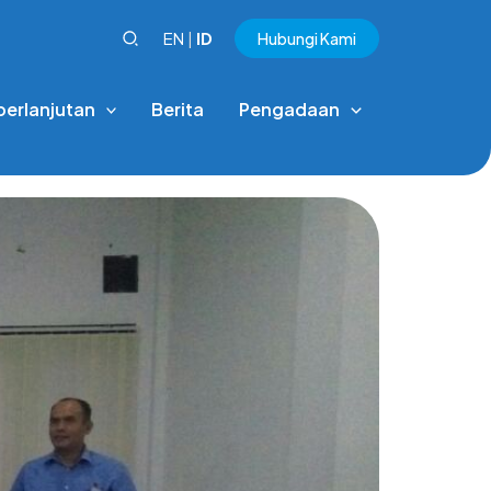
EN
|
ID
Hubungi Kami
berlanjutan
Berita
Pengadaan