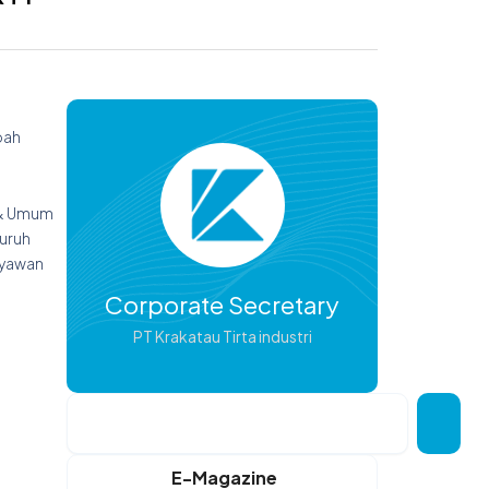
bah
o & Umum
uruh
ryawan
Corporate Secretary
PT Krakatau Tirta industri
Search
E-Magazine