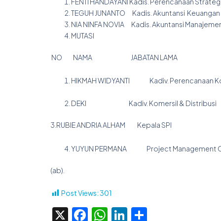
FENTI HANDAYANI Kadis. Perencanaan Strategi
TEGUH JUNANTO Kadis. Akuntansi Keua
NIA NINFA NOVIA Kadis. Akuntansi Mana
MUTASI
NO NAMA JABATAN LAMA JAB
HIKMAH WIDYANTI Kadiv. Perencanaan Korpo
(Penugasan Ketu
DEKI Kadiv. Komersil & Distri
3.RUBIE ANDRIA ALHAM Kepala SPI Pr
YUYUN PERMANA Project Management Of
(ab).
Post Views:
301
X
Facebook
WhatsApp
LinkedIn
Share