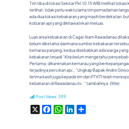
Tim tiba di lokasi Sekitar Pkl:10.15 WIB melihat loka
terlihat, tidak perlu waktu lama tim pemadaman lang
ada dua lokasi kebakaran yang masih berdekatan, butu
kobaran api yang dikhawatirkan meluas.
Luas area kebakaran di Cagar Alam Rawadanau ditaksi
belum diketahui darimana sumber kebakaran tersebu
kemarau panjang, kedua disebabkan ada warga ya
kebakaran terjadi “
Kita belum mengetahui penyebab k
Pertama, dikarenakan kemarau yang berkepanjangan
terjadinya percikan api…
” Ungkap Bapak Andre Ginso
terima kasih juga kepada tim dari PT KTI telah me
kebakaran di Rawadanau ini…”
tambahnya. (Wie)
Post Views:
399
X
Facebook
WhatsApp
LinkedIn
Share