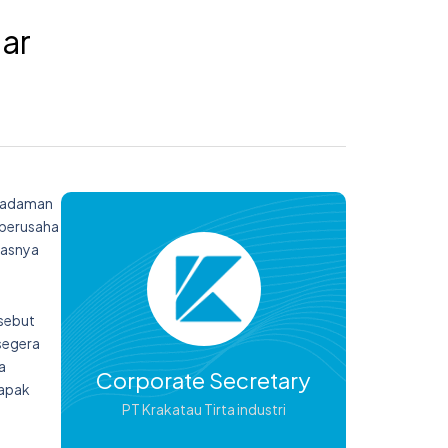
ar
emadaman
 berusaha
uasnya
rsebut
segera
a
Corporate Secretary
Bapak
PT Krakatau Tirta industri