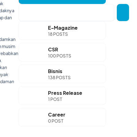
ak
Search
idaknya
ap dan
E-Magazine
18 POSTS
padamkan
an musim
CSR
nyebabkan
100 POSTS
.
nkan
Bisnis
nyak
138 POSTS
madaman
Press Release
1 POST
Career
0 POST