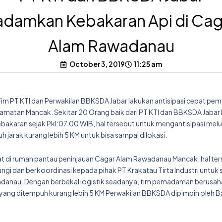
adamkan Kebakaran Api di Cag
Alam Rawadanau
October 3, 2019
11:25 am
Tim PT KTI dan Perwakilan BBKSDA Jabar lakukan antisipasi cepat p
amatan Mancak. Sekitar 20 Orang baik dari PT KTI dan BBKSDA Jabar
bakaran sejak Pkl:07.00 WIB, hal tersebut untuk mengantisipasi mel
arak kurang lebih 5 KM untuk bisa sampai dilokasi.
hat di rumah pantau peninjauan Cagar Alam Rawadanau Mancak, hal te
i dan berkoordinasi kepada pihak PT Krakatau Tirta Industri untuk 
anau. Dengan berbekal logistik seadanya, tim pemadaman berusah
 yang ditempuh kurang lebih 5 KM Perwakilan BBKSDA dipimpin oleh 