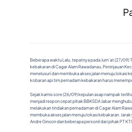
P
Beberapa waktu Lalu, tepatnya pada Jum’at (27/09) 
kebakaran di Cagar Alam Rawadanau, Peninjauan Kec
menelusuri dan membuka akses jalan menuju lokasi ke
kobaran api tim pemadam kebakaran harus menempuh j
Sejak kamis sore (26/09) kepulan asap nampak terli
menjadi respon cepat pihak BBKSDA Jabar menghubung
melakukan tindakan pemadaman di Cagar Alam Rawad
membuka akses jalan menuju lokasi kebakaran. Jarak
Andre Ginson dan beberapa personil dari pihak PT KTI