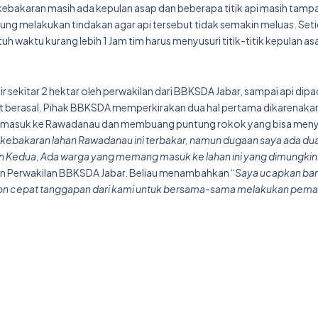
si kebakaran masih ada kepulan asap dan beberapa titik api masih tamp
sung melakukan tindakan agar api tersebut tidak semakin meluas. Set
h waktu kurang lebih 1 Jam tim harus menyusuri titik-titik kepulan as
r sekitar 2 hektar oleh perwakilan dari BBKSDA Jabar, sampai api di
t berasal. Pihak BBKSDA memperkirakan dua hal pertama dikarenak
ng masuk ke Rawadanau dan membuang puntung rokok yang bisa me
ebakaran lahan Rawadanau ini terbakar, namun dugaan saya ada dua
 Kedua, Ada warga yang memang masuk ke lahan ini yang dimungki
n Perwakilan BBKSDA Jabar. Beliau menambahkan “
Saya ucapkan ba
respon cepat tanggapan dari kami untuk bersama-sama melakukan pe