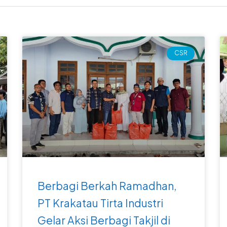
Page
Page
Page
Page
CSR
Berbagi Berkah Ramadhan,
PT Krakatau Tirta Industri
Gelar Aksi Berbagi Takjil di