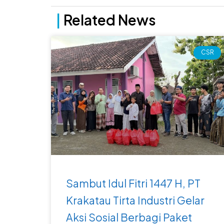
|
Related News
CSR
Sambut Idul Fitri 1447 H, PT
Krakatau Tirta Industri Gelar
Aksi Sosial Berbagi Paket