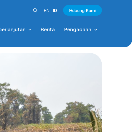
EN
|
ID
Hubungi Kami
berlanjutan
Berita
Pengadaan