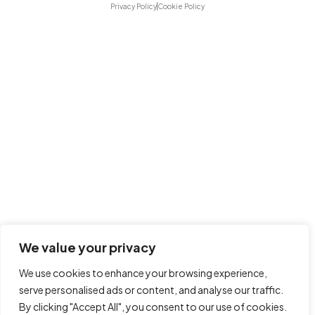
s
a
b
o
u
Privacy Policy
Cookie Policy
a
g
o
k
b
p
r
o
e
p
a
k
m
We value your privacy
We use cookies to enhance your browsing experience,
serve personalised ads or content, and analyse our traffic.
By clicking "Accept All", you consent to our use of cookies.