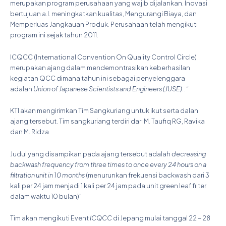
merupakan program perusahaan yang wajib dijalankan. Inovasi
bertujuan a.l. meningkatkan kualitas, Mengurangi Biaya, dan
Memperluas Jangkauan Produk. Perusahaan telah mengikuti
program ini sejak tahun 2011.
ICQCC (International Convention On Quality Control Circle)
merupakan ajang dalam mendemontrasikan keberhasilan
kegiatan QCC dimana tahun ini sebagai penyelenggara
adalah
Union of Japanese Scientists and Engineers (JUSE)..
“
KTI akan mengirimkan Tim Sangkuriang untuk ikut serta dalan
ajang tersebut. Tim sangkuriang terdiri dari M. Taufiq RG, Ravika
dan M. Ridza
Judul yang disampikan pada ajang tersebut adalah
decreasing
backwash frequency from three times to once every 24 hours on a
filtration unit in 10 months
(menurunkan frekuensi backwash dari 3
kali per 24 jam menjadi 1 kali per 24 jam pada unit green leaf filter
dalam waktu 10 bulan)”
Tim akan mengikuti Event
ICQCC
di Jepang mulai tanggal 22 – 28