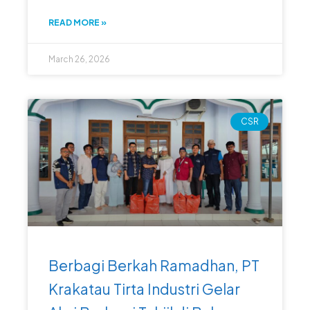
READ MORE »
March 26, 2026
CSR
Berbagi Berkah Ramadhan, PT
Krakatau Tirta Industri Gelar