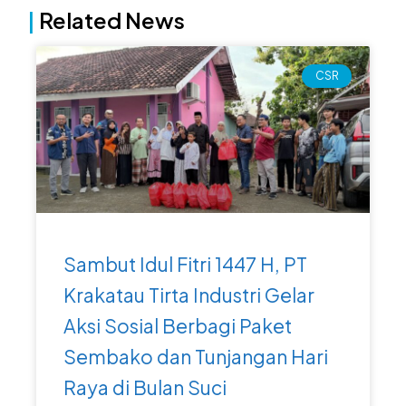
|
Related News
Page
Page
Page
Page
CSR
Sambut Idul Fitri 1447 H, PT
Krakatau Tirta Industri Gelar
Aksi Sosial Berbagi Paket
Sembako dan Tunjangan Hari
Raya di Bulan Suci