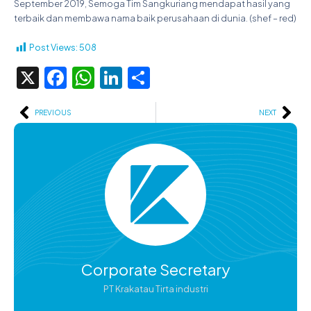
September 2019, Semoga Tim Sangkuriang mendapat hasil yang
terbaik dan membawa nama baik perusahaan di dunia. (shef – red)
Post Views:
508
X
Facebook
WhatsApp
LinkedIn
Share
Prev
Ne
PREVIOUS
NEXT
Corporate Secretary
PT Krakatau Tirta industri