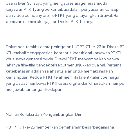
Usaha Iwan Sulistiyo yang mengapresiasi generasi muda
karyawan PT KTI yang berkontribusi dalam penyusunan konsep
dan video company profile PT KTI yang ditayangkan di awal. Hal
demikian diamini oleh jajaran Direksi PT KTI lainnya.
Dalam sesi terakhir acara peringatan HUT PT KTI ke-23 itu Direksi PT
KTI kembali mengapresiasi kontribusi kreatif dari karyawan PT KTI,
khususnya generasi muda. Direksi PT KTI menyampaikan bahwa
lahirnya film-film pendek tersebut menunjukkan dua hal. Pertama,
keterbatasan adalah salah satu jalan untuk memaksimalkan
kemampuan. Kedua, PT KTI telah memiliki talent-talent berharga
yang dapat membawa PT KTI ke era digital dan diharapkan mampu
menjawab tantangan ke depan.
Momen Refleksi dan Mengembangkan Diri
HUT PT KTI ke-23 memberikan pemahaman besar bagaimana