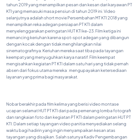
tahun 2019 yang menampilkan pesan dan kesan dari karyawan PT
KTI yang memasuki masa pensiun di tahun 2019 ini. Video
selanjutnya adalah short movie Persembahan MT KTI 2018 yang
menampilkan reka adegan persiapan PT KTI dalam
menyelenggarakan peringatan HUT KTI ke-23. Film ketiga ini
memancing keriuhan karena spot-spot adegan yang dibangun
dengan kocak dengan tidak menghilangkan nilai
sinematografinya. Keriuhan mereka saat tiba pada tayangan
keempat yang menyuguhkan karya naratif. Film keempat
mengisahkan kegiatan PT KTI dalam satu hari yang tidak pernah
absen dari fokus utama mereka : mengupayakan ketersediaan
layanan yang prima bagi masyarakat.
Nobar berakhir pada film kelima yang berisi video montase
ucapan selamat HUT PT KTI dari pada pemenang lomba fotografi
dan rangkaian foto dan kegiatan PT KTI dalam peringatan HUT PT
KTI. Dalam setiap tayangan video panitia menyediakan selang
waktu bagi hadirin yang ingin menyampaikan kesan atas
tayangan yang disajikan. Salah satunya Kadiv Pengembangan