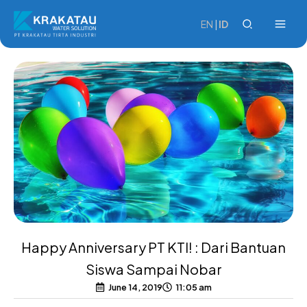
Skip
to
EN
|
ID
content
Happy Anniversary PT KTI! : Dari Bantuan
Siswa Sampai Nobar
June 14, 2019
11:05 am