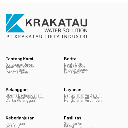
Tentang Kami
Berita
Gambaran Umum
Berita CSR
Anak Perusahaan
Berita Bisnis
Manajemen
Press Release
Penghargaan
E-Magazine
Pelanggan
Layanan
Skema Berlangganan
Pengolahan Air Bersih
Pengaduan Pelanggan
Pengolahan Air Industri
Daftar Pelanggan
Pengolahan Air Limbah
Keberlanjutan
Fasilitas
Lingkungan
Sumber Air
Sosial
Intake