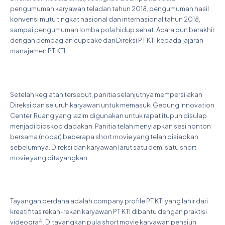
pengumuman karyawan teladan tahun 2018, pengumuman hasil
konvensi mutu tingkat nasional dan internasional tahun 2018,
sampai pengumuman lomba pola hidup sehat. Acara pun berakhir
dengan pembagian cupcake dari Direksi PT KTI kepada jajaran
manajemen PT KTI.
Setelah kegiatan tersebut, panitia selanjutnya mempersilakan
Direksi dan seluruh karyawan untuk memasuki Gedung Innovation
Center. Ruang yang lazim digunakan untuk rapat itupun disulap
menjadi bioskop dadakan. Panitia telah menyiapkan sesi nonton
bersama (nobar) beberapa short movie yang telah disiapkan
sebelumnya. Direksi dan karyawan larut satu demi satu short
movie yang ditayangkan.
Tayangan perdana adalah company profile PT KTI yang lahir dari
kreatifitas rekan-rekan karyawan PT KTI dibantu dengan praktisi
videografi. Ditayangkan pula short movie karyawan pensiun