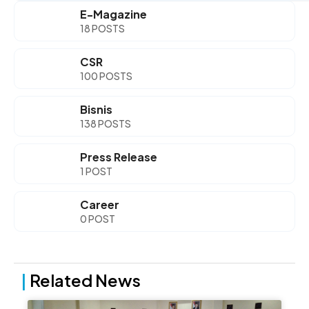
E-Magazine
18 POSTS
CSR
100 POSTS
Bisnis
138 POSTS
Press Release
1 POST
Career
0 POST
|
Related News
Page
Page
Page
Page