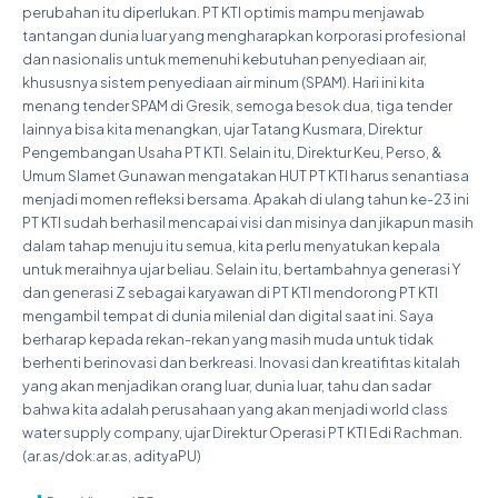
perubahan itu diperlukan. PT KTI optimis mampu menjawab
tantangan dunia luar yang mengharapkan korporasi profesional
dan nasionalis untuk memenuhi kebutuhan penyediaan air,
khususnya sistem penyediaan air minum (SPAM). Hari ini kita
menang tender SPAM di Gresik, semoga besok dua, tiga tender
lainnya bisa kita menangkan, ujar Tatang Kusmara, Direktur
Pengembangan Usaha PT KTI. Selain itu, Direktur Keu, Perso, &
Umum Slamet Gunawan mengatakan HUT PT KTI harus senantiasa
menjadi momen refleksi bersama. Apakah di ulang tahun ke-23 ini
PT KTI sudah berhasil mencapai visi dan misinya dan jikapun masih
dalam tahap menuju itu semua, kita perlu menyatukan kepala
untuk meraihnya ujar beliau. Selain itu, bertambahnya generasi Y
dan generasi Z sebagai karyawan di PT KTI mendorong PT KTI
mengambil tempat di dunia milenial dan digital saat ini. Saya
berharap kepada rekan-rekan yang masih muda untuk tidak
berhenti berinovasi dan berkreasi. Inovasi dan kreatifitas kitalah
yang akan menjadikan orang luar, dunia luar, tahu dan sadar
bahwa kita adalah perusahaan yang akan menjadi world class
water supply company, ujar Direktur Operasi PT KTI Edi Rachman.
(ar.as/dok:ar.as, adityaPU)