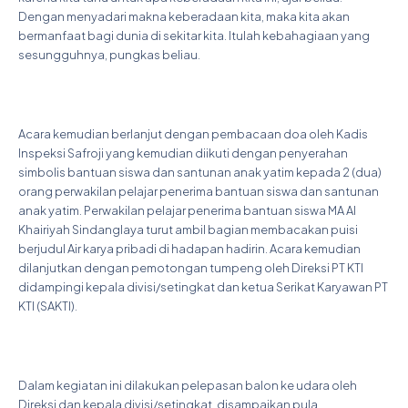
Dengan menyadari makna keberadaan kita, maka kita akan
bermanfaat bagi dunia di sekitar kita. Itulah kebahagiaan yang
sesungguhnya, pungkas beliau.
Acara kemudian berlanjut dengan pembacaan doa oleh Kadis
Inspeksi Safroji yang kemudian diikuti dengan penyerahan
simbolis bantuan siswa dan santunan anak yatim kepada 2 (dua)
orang perwakilan pelajar penerima bantuan siswa dan santunan
anak yatim. Perwakilan pelajar penerima bantuan siswa MA Al
Khairiyah Sindanglaya turut ambil bagian membacakan puisi
berjudul Air karya pribadi di hadapan hadirin. Acara kemudian
dilanjutkan dengan pemotongan tumpeng oleh Direksi PT KTI
didampingi kepala divisi/setingkat dan ketua Serikat Karyawan PT
KTI (SAKTI).
Dalam kegiatan ini dilakukan pelepasan balon ke udara oleh
Direksi dan kepala divisi/setingkat. disampaikan pula