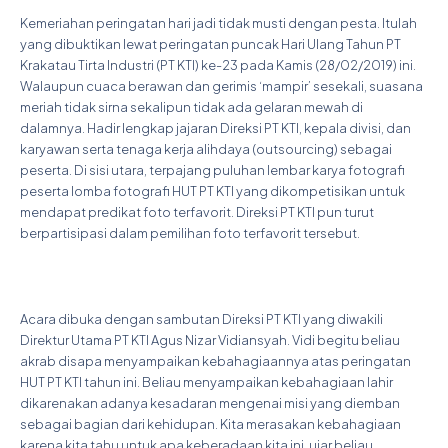
Kemeriahan peringatan hari jadi tidak musti dengan pesta. Itulah
yang dibuktikan lewat peringatan puncak Hari Ulang Tahun PT
Krakatau Tirta Industri (PT KTI) ke-23 pada Kamis (28/02/2019) ini.
Walaupun cuaca berawan dan gerimis ‘mampir’ sesekali, suasana
meriah tidak sirna sekalipun tidak ada gelaran mewah di
dalamnya. Hadir lengkap jajaran Direksi PT KTI, kepala divisi, dan
karyawan serta tenaga kerja alihdaya (outsourcing) sebagai
peserta. Di sisi utara, terpajang puluhan lembar karya fotografi
peserta lomba fotografi HUT PT KTI yang dikompetisikan untuk
mendapat predikat foto terfavorit. Direksi PT KTI pun turut
berpartisipasi dalam pemilihan foto terfavorit tersebut.
Acara dibuka dengan sambutan Direksi PT KTI yang diwakili
Direktur Utama PT KTI Agus Nizar Vidiansyah. Vidi begitu beliau
akrab disapa menyampaikan kebahagiaannya atas peringatan
HUT PT KTI tahun ini. Beliau menyampaikan kebahagiaan lahir
dikarenakan adanya kesadaran mengenai misi yang diemban
sebagai bagian dari kehidupan. Kita merasakan kebahagiaan
karena kita tahu untuk apa keberadaan kita ini, ujar beliau.